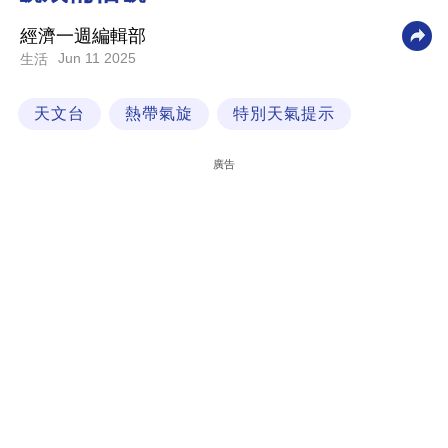
科
經濟一週編輯部
技
Jun 11 2025
生活
職
天文台
熱帶氣旋
特別天氣提示
場
生
廣告
活
時
事
專
欄
訂
閱
專
區