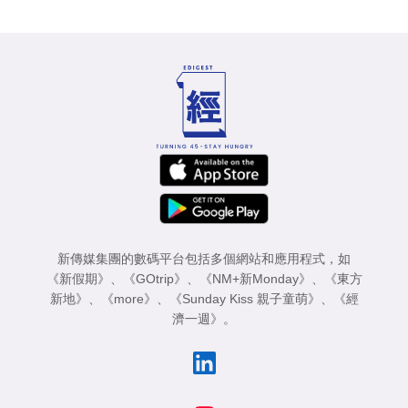
新傳媒集團的數碼平台包括多個網站和應用程式，如
《新假期》
、
《GOtrip》
、
《NM+新Monday》
、
《東方
新地》
、
《more》
、
《Sunday Kiss 親子童萌》
、
《經
濟一週》
。