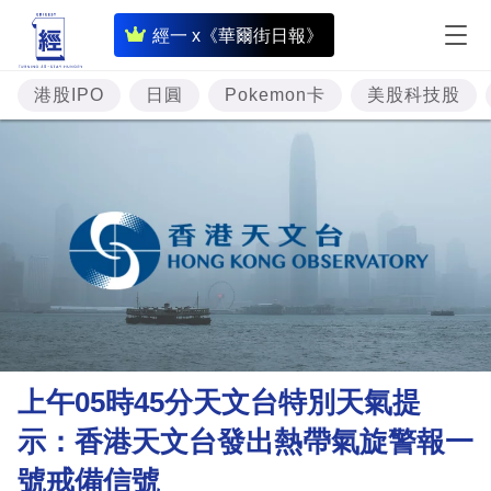
即
經一 x《華爾街日報》
時
財
港股IPO
日圓
Pokemon卡
美股科技股
經
專
題
投
資
樓
市
理
上午05時45分天文台特別天氣提
財
示：香港天文台發出熱帶氣旋警報一
商
號戒備信號
業