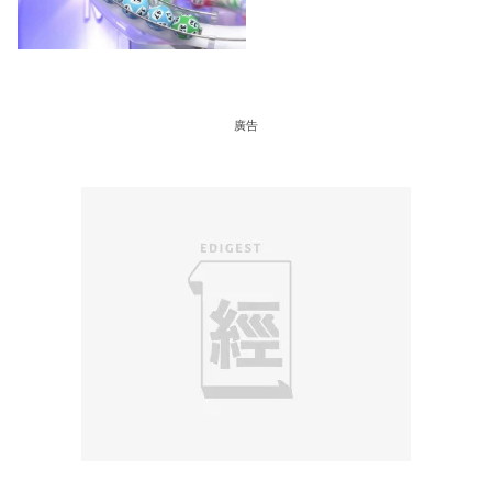
＋下期攪珠日
廣告