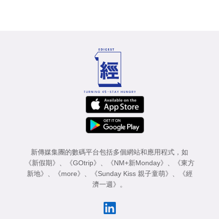
新傳媒集團的數碼平台包括多個網站和應用程式，如
《新假期》
、
《GOtrip》
、
《NM+新Monday》
、
《東方
新地》
、
《more》
、
《Sunday Kiss 親子童萌》
、
《經
濟一週》
。