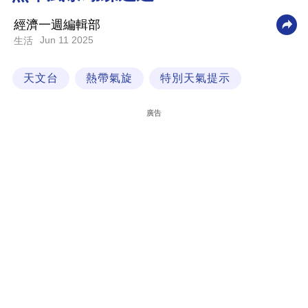
科
經濟一週編輯部
技
Jun 11 2025
生活
職
天文台
熱帶氣旋
特別天氣提示
場
生
廣告
活
時
事
專
欄
訂
閱
專
區