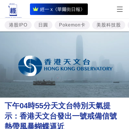
即
經一 x《華爾街日報》
時
財
港股IPO
日圓
Pokemon卡
美股科技股
經
專
題
投
資
樓
市
理
下午04時55分天文台特別天氣提
財
示：香港天文台發出一號戒備信號
商
熱帶風暴蝴蝶逼近
業