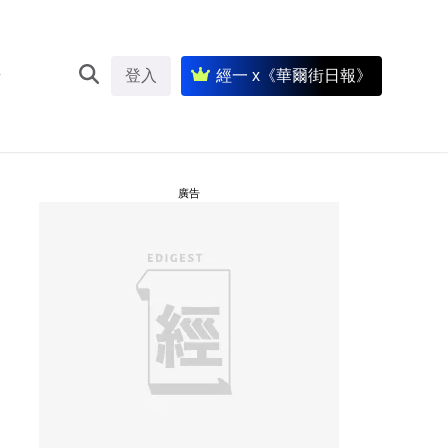
登入
經一 x《華爾街日報》
廣告