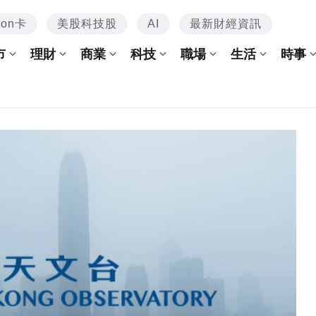
mon卡
美股科技股
AI
最新財經資訊
市
理財
商業
科技
職場
生活
時事