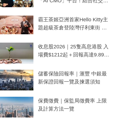
「AI CMO」平台！結合社交聆
聽與廣東話大模型 助中小企數
分鐘生成「貼地」宣傳短片
霸王茶姬亞洲首家Hello Kitty主
題超級茶倉登陸灣仔利東街 推
出首創「伯爵紅茶色」Hello Kitt
y及香港限定特調系列
收息股2026｜25隻高息港股 入
場費$1212起＋回報高達9.89
厘！持續更新
儲蓄保險回報率｜滙豐 中銀最
新保證回報一覽及揀選須知
保費徵費｜保監局徵費率 上限
及計算方法一覽