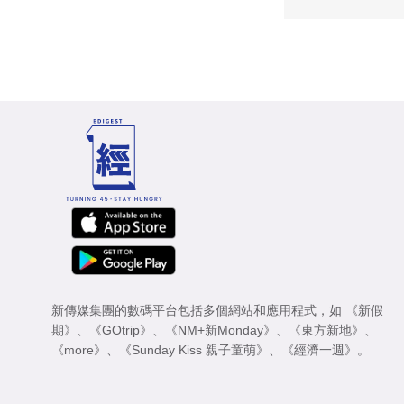
新傳媒集團的數碼平台包括多個網站和應用程式，如
《新假
期》
、
《GOtrip》
、
《NM+新Monday》
、
《東方新地》
、
《more》
、
《Sunday Kiss 親子童萌》
、
《經濟一週》
。