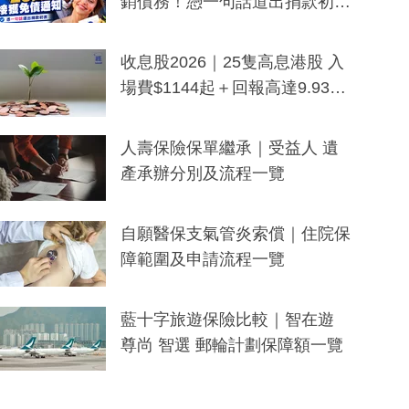
銷債務！憑一句話道出捐款初
衷：加州26萬人接獲免債通知、
一度被誤當詐騙手段
收息股2026｜25隻高息港股 入
場費$1144起＋回報高達9.93
厘！持續更新
人壽保險保單繼承｜受益人 遺
產承辦分別及流程一覽
自願醫保支氣管炎索償｜住院保
障範圍及申請流程一覽
藍十字旅遊保險比較｜智在遊
尊尚 智選 郵輪計劃保障額一覽