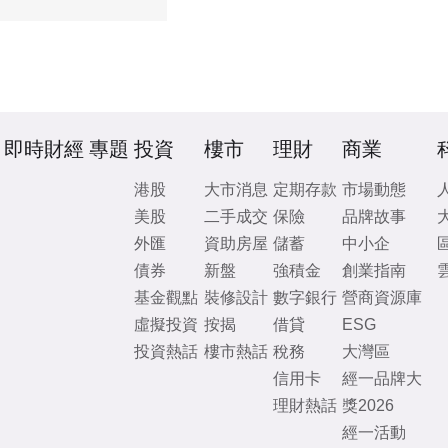
即時財經
專題
投資
樓市
理財
商業
港股
大市消息
定期存款
市場動態
美股
二手成交
保險
品牌故事
外匯
資助房屋
儲蓄
中小企
債券
新盤
強積金
創業指南
基金觀點
裝修設計
數字銀行
營商資源庫
虛擬投資
按揭
借貸
ESG
投資熱話
樓市熱話
稅務
大灣區
信用卡
經一品牌大
理財熱話
獎2026
經一活動