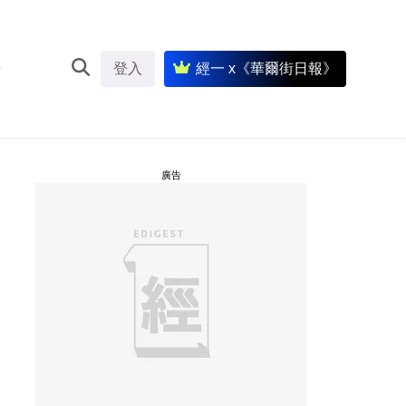
登入
經一 x《華爾街日報》
廣告