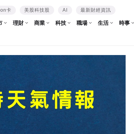
mon卡
美股科技股
AI
最新財經資訊
市
理財
商業
科技
職場
生活
時事