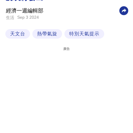
科
經濟一週編輯部
技
Sep 3 2024
生活
職
天文台
熱帶氣旋
特別天氣提示
場
生
廣告
活
時
事
專
欄
訂
閱
專
區