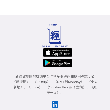
新傳媒集團的數碼平台包括多個網站和應用程式，如
《新假期》
、
《GOtrip》
、
《NM+新Monday》
、
《東方
新地》
、
《more》
、
《Sunday Kiss 親子童萌》
、
《經
濟一週》
。