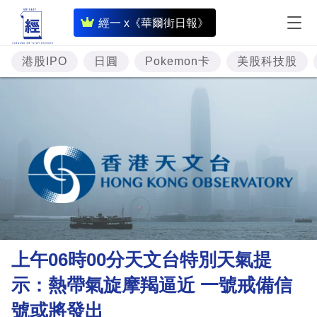
即
經一 x《華爾街日報》
時
財
港股IPO
日圓
Pokemon卡
美股科技股
經
專
題
投
資
樓
市
理
上午06時00分天文台特別天氣提
財
示：熱帶氣旋摩羯逼近 一號戒備信
商
號或將發出
業