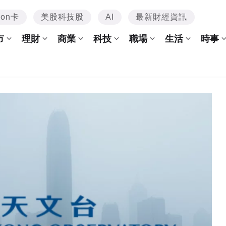
mon卡
美股科技股
AI
最新財經資訊
市
理財
商業
科技
職場
生活
時事