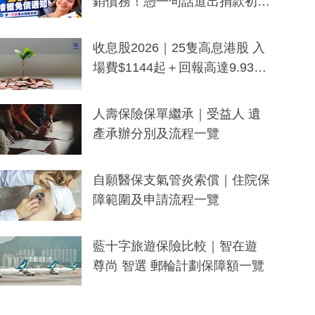
銷債務！憑一句話道出捐款初
衷：加州26萬人接獲免債通知、
一度被誤當詐騙手段
收息股2026｜25隻高息港股 入
場費$1144起＋回報高達9.93
厘！持續更新
人壽保險保單繼承｜受益人 遺
產承辦分別及流程一覽
自願醫保支氣管炎索償｜住院保
障範圍及申請流程一覽
藍十字旅遊保險比較｜智在遊
尊尚 智選 郵輪計劃保障額一覽