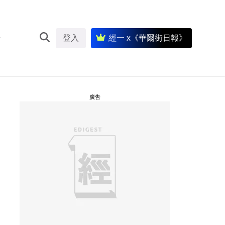
登入
經一 x《華爾街日報》
廣告