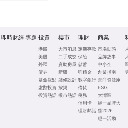
即時財經
專題
投資
樓市
理財
商業
港股
大市消息
定期存款
市場動態
美股
二手成交
保險
品牌故事
外匯
資助房屋
儲蓄
中小企
債券
新盤
強積金
創業指南
基金觀點
裝修設計
數字銀行
營商資源庫
虛擬投資
按揭
借貸
ESG
投資熱話
樓市熱話
稅務
大灣區
信用卡
經一品牌大
理財熱話
獎2026
經一活動