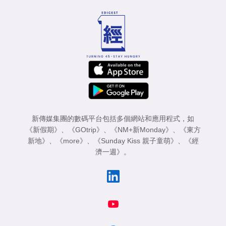
新傳媒集團的數碼平台包括多個網站和應用程式，如
《新假期》
、
《GOtrip》
、
《NM+新Monday》
、
《東方
新地》
、
《more》
、
《Sunday Kiss 親子童萌》
、
《經
濟一週》
。