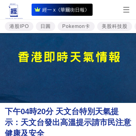
即
經一 x《華爾街日報》
時
財
港股IPO
日圓
Pokemon卡
美股科技股
經
專
題
投
資
樓
市
理
下午04時20分 天文台特別天氣提
財
示：天文台發出高溫提示請市民注意
商
健康及安全
業