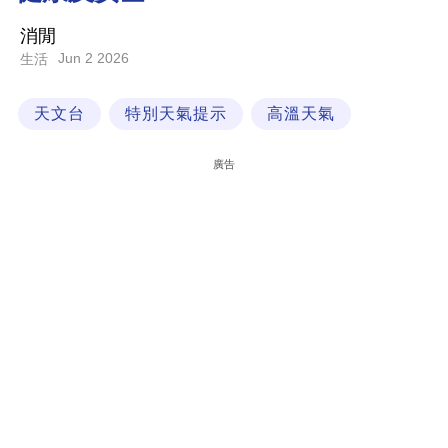
科
消閒
技
Jun 2 2026
生活
職
天文台
特別天氣提示
高溫天氣
場
生
廣告
活
時
事
專
欄
訂
閱
專
區