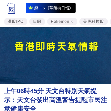
即
經一 x《華爾街日報》
時
財
港股IPO
日圓
Pokemon卡
美股科技股
經
專
題
投
資
樓
市
理
上午06時45分 天文台特別天氣提
財
示：天文台發出高溫警告提醒市民注
商
意健康安全
業