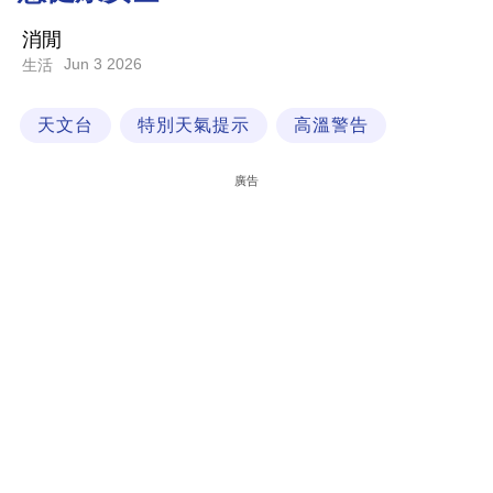
科
消閒
技
Jun 3 2026
生活
職
天文台
特別天氣提示
高溫警告
場
生
廣告
活
時
事
專
欄
訂
閱
專
區