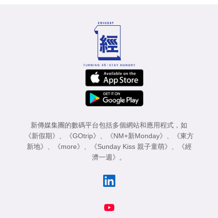
新傳媒集團的數碼平台包括多個網站和應用程式，如
《新假期》
、
《GOtrip》
、
《NM+新Monday》
、
《東方
新地》
、
《more》
、
《Sunday Kiss 親子童萌》
、
《經
濟一週》
。