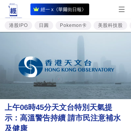
即
經一 x《華爾街日報》
時
財
港股IPO
日圓
Pokemon卡
美股科技股
經
專
題
投
資
樓
市
理
上午06時45分天文台特別天氣提
財
示：高溫警告持續 請市民注意補水
商
及健康
業