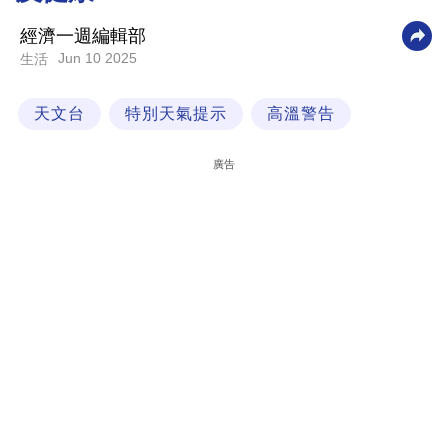
科
經濟一週編輯部
技
Jun 10 2025
生活
職
天文台
特別天氣提示
高溫警告
場
生
廣告
活
時
事
專
欄
訂
閱
專
區