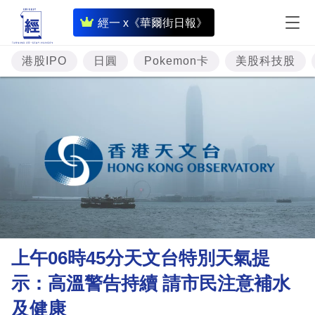
即
經一 x《華爾街日報》
時
財
港股IPO
日圓
Pokemon卡
美股科技股
經
專
題
投
資
樓
市
理
上午06時45分天文台特別天氣提
財
示：高溫警告持續 請市民注意補水
商
及健康
業