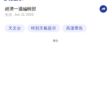
科
經濟一週編輯部
技
Jun 11 2025
生活
職
天文台
特別天氣提示
高溫警告
場
生
廣告
活
時
事
專
欄
訂
閱
專
區