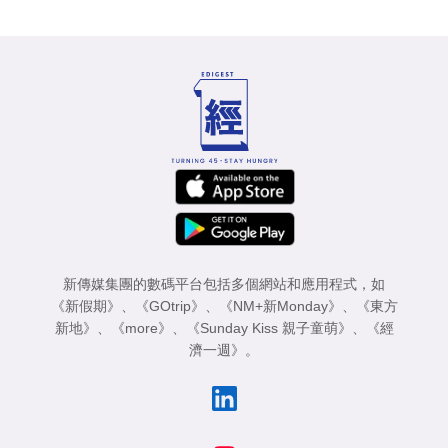
新傳媒集團的數碼平台包括多個網站和應用程式，如
《新假期》
、
《GOtrip》
、
《NM+新Monday》
、
《東方
新地》
、
《more》
、
《Sunday Kiss 親子童萌》
、
《經
濟一週》
。