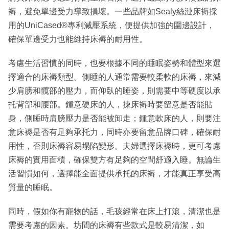
褥，避免單邊受力導致損壞。一些品牌如Sealy絲漣床褥採
用的UniCased®專利減壓系統，便提供加強的圍邊設計，
確保單邊受力也能維持床褥的耐用性。
考慮生活習慣的同時，也要根據不同的睡眠姿勢和體型來選
擇適合的床褥類型。側睡的人通常需要較柔軟的床褥，來減
少肩膀和髖部的壓力，而仰臥的睡姿，則需要中等硬度以承
托背部和腰部。鍾意硬床的人，揀床褥時要留意是否能貼
身，側睡時肩膀壓力是否能被卸走；鍾意軟床的人，則要注
意床褥是否有足夠承托力，同時亦要留意品牌口碑，確保耐
用性，否則床褥容易塌陷變形。夫婦選擇床褥時，更可考慮
床褥的實用面積，確保雙方有足夠的空間舒適入睡。無論生
活習慣如何，選擇能全面提供承托的床褥，才能真正享受高
質量的睡眠。
同時，假如你有寵物的話，毛孩經常在床上打滾，清潔也是
需要考慮的因素。坊間的床褥有些款式是較易清潔，如