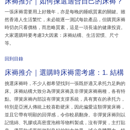
床褥推介｜如何揀選適合自己的床褥？
一張床褥需要用上好幾年，亦是每晚的睡眠質素的關鍵。雖
然香港人生活繁忙，未必能逐一測試每款產品，但購買床褥
時切勿只看價格，而忽略質素，這是一項長遠的健康投資。
大家選購時要考慮3大因素：床褥結構、生活習慣、尺寸
等。
回到目錄
床褥推介｜選購時床褥需考慮：1. 結構
挑選床褥時，不少人都希望找到一張既舒適又承托力足夠的
床。床褥結構大致分為彈簧床褥及非彈簧床褥兩種，各有特
點。彈簧床褥內部設有彈簧支撐系統，具有實在的承托力，
特別是亞洲人傳統上較喜歡硬床，因此偏愛這類彈簧床褥，
並且它帶有明顯的回彈感，令你較易翻身。非彈簧床褥則以
記憶綿、乳膠或高密度泡棉等物料製成，沒有彈簧，主打貼