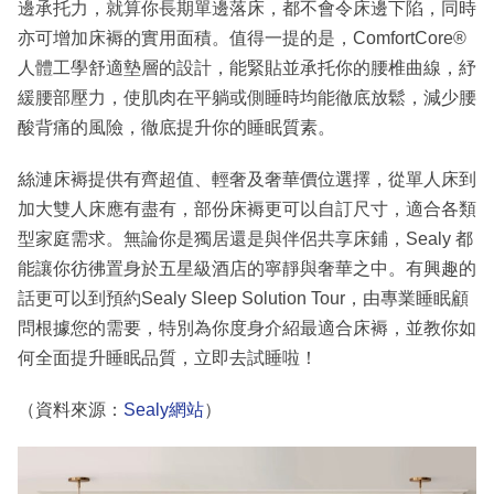
邊承托力，就算你長期單邊落床，都不會令床邊下陷，同時
亦可增加床褥的實用面積。值得一提的是，ComfortCore®
人體工學舒適墊層的設計，能緊貼並承托你的腰椎曲線，紓
緩腰部壓力，使肌肉在平躺或側睡時均能徹底放鬆，減少腰
酸背痛的風險，徹底提升你的睡眠質素。
絲漣床褥提供有齊超值、輕奢及奢華價位選擇，從單人床到
加大雙人床應有盡有，部份床褥更可以自訂尺寸，適合各類
型家庭需求。無論你是獨居還是與伴侶共享床鋪，Sealy 都
能讓你彷彿置身於五星級酒店的寧靜與奢華之中。有興趣的
話更可以到預約Sealy Sleep Solution Tour，由專業睡眠顧
問根據您的需要，特別為你度身介紹最適合床褥，並教你如
何全面提升睡眠品質，立即去試睡啦！
（資料來源：
Sealy網站
）