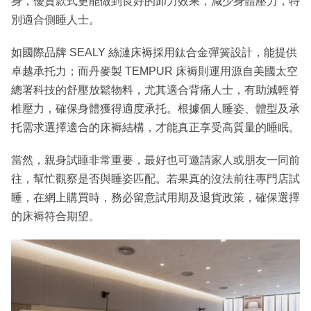
身，優質款式更能做到良好的卸力效果，減少身體壓力，特
別適合側睡人士。
如國際品牌 SEALY 絲漣床褥採用鈦合金彈簧設計，能提供
卓越承托力；而丹麥製 TEMPUR 床褥則運用源自美國太空
總署科技的舒壓放鬆物料，尤其適合背痛人士，有助減輕脊
椎壓力，確保身體獲得適度承托。根據個人睡姿、體型及承
托需求選擇適合的床褥結構，才能真正享受高質量的睡眠。
當然，親身試睡非常重要，最好也可邀請家人或朋友一同前
往，幫忙觀察是否與睡姿匹配。若果真的沒法前往專門店試
睡，在網上購買時，務必留意試用期及退貨政策，確保選擇
的床褥符合期望。