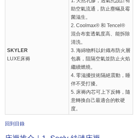
1. 天然乳膠，透氣孔設計有
助空氣流通，防止塵蟎及霉
菌滋生。
2. Coolmax® 和 Tencel®
混合布套透氣度高、能拆除
清洗。
SKYLER
3. 海綿物料以針織布防火層
LUXE床褥
包裹，阻隔空氣並防止火焰
繼續燃燒。
4. 零滋擾技術隔絕震動，睡
伴不受打擾。
5. 床褥內芯可上下反轉，隨
意轉換自己最適合的軟硬
度。
回到目錄