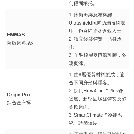
勻穩固承托。
1. 床褥海綿及布料經
Ultrashield抗菌防蟎技術處
理，適合哮喘及過敏人士。
EMMAS
2. 獨立袋裝彈簧，貼身承
防敏床褥系列
托。
3. 羊毛棉層及恆溫乳膠，冬
暖夏涼。
1. 由8層優質材料製成，適
合不同身形與睡姿。
2. 採用HexaGrid™Plus舒
Origin Pro
適層、超堅固螺旋彈簧及超
鈦合金床褥
柔軟床面。
3. SmartClimate™冷卻系
統，調節溫度。