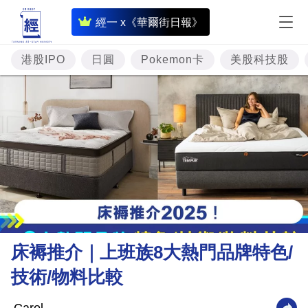
即
經一 x《華爾街日報》
時
財
港股IPO
日圓
Pokemon卡
美股科技股
經
專
題
投
資
樓
市
理
床褥推介｜上班族8大熱門品牌特色/
財
技術/物料比較
商
業