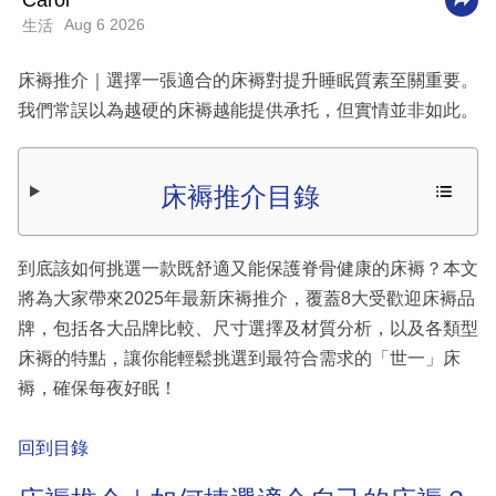
Carol
Aug 6 2026
生活
科
技
床褥推介｜選擇一張適合的床褥對提升睡眠質素至關重要。
職
我們常誤以為越硬的床褥越能提供承托，但實情並非如此。
場
生
床褥推介目錄
活
時
到底該如何挑選一款既舒適又能保護脊骨健康的床褥？本文
事
將為大家帶來2025年最新床褥推介，覆蓋8大受歡迎床褥品
專
牌，包括各大品牌比較、尺寸選擇及材質分析，以及各類型
欄
床褥的特點，讓你能輕鬆挑選到最符合需求的「世一」床
褥，確保每夜好眠！
訂
閱
回到目錄
專
區