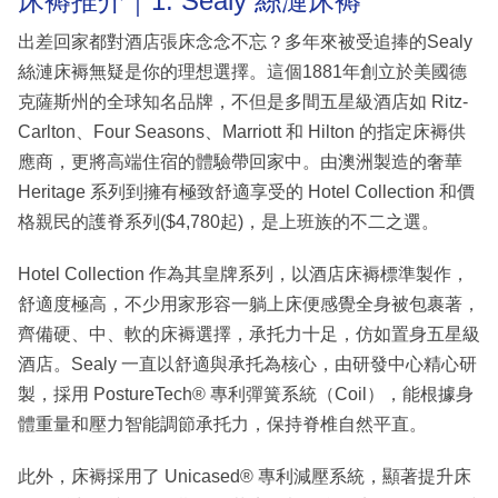
床褥推介｜1. Sealy 絲漣床褥
出差回家都對酒店張床念念不忘？多年來被受追捧的Sealy
絲漣床褥無疑是你的理想選擇。這個1881年創立於美國德
克薩斯州的全球知名品牌，不但是多間五星級酒店如 Ritz-
Carlton、Four Seasons、Marriott 和 Hilton 的指定床褥供
應商，更將高端住宿的體驗帶回家中。由澳洲製造的奢華
Heritage 系列到擁有極致舒適享受的 Hotel Collection 和價
格親民的護脊系列($4,780起)，是上班族的不二之選。
Hotel Collection 作為其皇牌系列，以酒店床褥標準製作，
舒適度極高，不少用家形容一躺上床便感覺全身被包裹著，
齊備硬、中、軟的床褥選擇，承托力十足，仿如置身五星級
酒店。Sealy 一直以舒適與承托為核心，由研發中心精心研
製，採用 PostureTech® 專利彈簧系統（Coil），能根據身
體重量和壓力智能調節承托力，保持脊椎自然平直。
此外，床褥採用了 Unicased® 專利減壓系統，顯著提升床