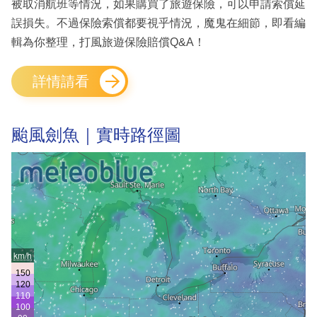
被取消航班等情況，如果購買了旅遊保險，可以申請索償延
誤損失。不過保險索償都要視乎情況，魔鬼在細節，即看編
輯為你整理，打風旅遊保險賠償Q&A！
詳情請看
颱風劍魚｜實時路徑圖