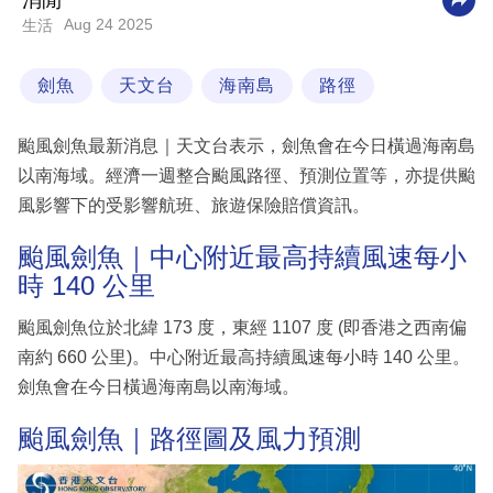
消閒
Aug 24 2025
生活
科
技
劍魚
天文台
海南島
路徑
職
場
颱風劍魚最新消息｜天文台表示，劍魚會在今日橫過海南島
生
以南海域。經濟一週整合颱風路徑、預測位置等，亦提供颱
活
風影響下的受影響航班、旅遊保險賠償資訊。
時
颱風劍魚｜中心附近最高持續風速每小
事
時 140 公里
專
颱風劍魚位於北緯 173 度，東經 1107 度 (即香港之西南偏
欄
南約 660 公里)。中心附近最高持續風速每小時 140 公里。
劍魚會在今日橫過海南島以南海域。
訂
閱
颱風劍魚｜路徑圖及風力預測
專
區