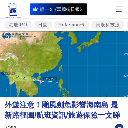
即
經一 x《華爾街日報》
時
財
港股IPO
日圓
Pokemon卡
美股科技股
經
專
題
投
資
樓
市
理
外遊注意！颱風劍魚影響海南島 最
財
新路徑圖/航班資訊/旅遊保險一文睇
商
業