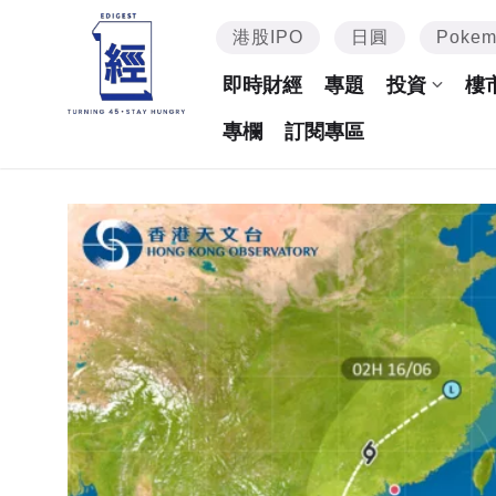
港股IPO
日圓
Poke
即時財經
專題
投資
樓
專欄
訂閱專區