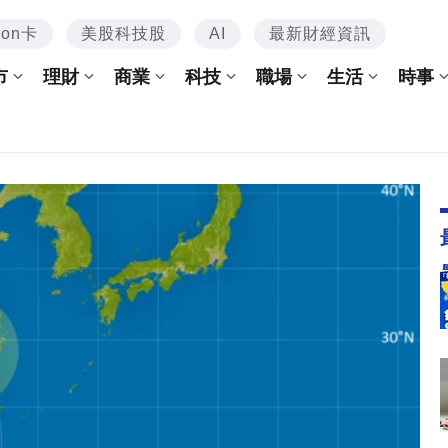
mon卡
美股科技股
AI
最新財經資訊
市
理財
商業
科技
職場
生活
時事