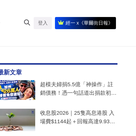
登入
經一 x《華爾街日報》
最新文章
超模夫婦捐5.5億「神操作」註
銷債務！憑一句話道出捐款初
衷：加州26萬人接獲免債通知、
一度被誤當詐騙手段
收息股2026｜25隻高息港股 入
場費$1144起＋回報高達9.93
厘！持續更新