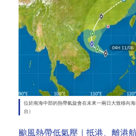
位於南海中部的熱帶氣旋會在未來一兩日大致移向海
台）
颱風熱帶低氣壓｜抵港、離港