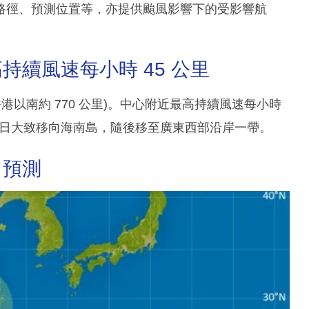
路徑、預測位置等，亦提供颱風影響下的受影響航
續風速每小時 45 公里
(即香港以南約 770 公里)。中心附近最高持續風速每小時
兩日大致移向海南島，隨後移至廣東西部沿岸一帶。
力預測