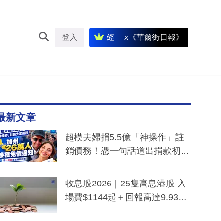
登入
經一 x《華爾街日報》
最新文章
超模夫婦捐5.5億「神操作」註
銷債務！憑一句話道出捐款初
衷：加州26萬人接獲免債通知、
一度被誤當詐騙手段
收息股2026｜25隻高息港股 入
場費$1144起＋回報高達9.93
厘！持續更新