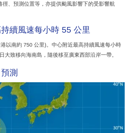
路徑、預測位置等，亦提供颱風影響下的受影響航
續風速每小時 55 公里
(即香港以南約 750 公里)。中心附近最高持續風速每小時
兩日大致移向海南島，隨後移至廣東西部沿岸一帶。
力預測