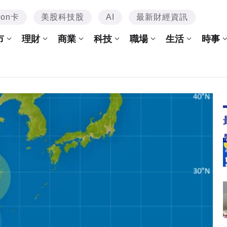
mon卡
美股科技股
AI
最新財經資訊
市
理財
商業
科技
職場
生活
時事