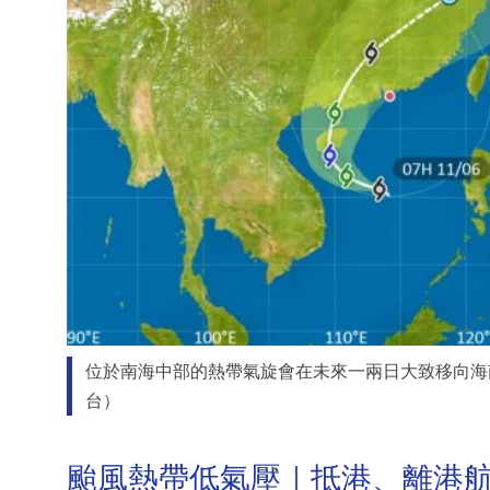
位於南海中部的熱帶氣旋會在未來一兩日大致移向海
台）
颱風熱帶低氣壓｜抵港、離港