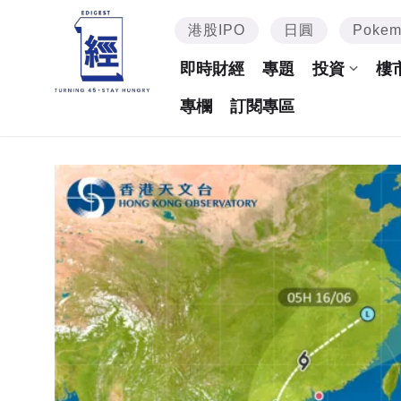
港股IPO
日圓
Poke
即時財經
專題
投資
樓
專欄
訂閱專區