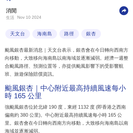
科
消閒
技
Nov 10 2024
生活
職
天文台
海南島
路徑
銀杏
場
生
颱風銀杏最新消息｜天文台表示，銀杏會在今日轉向西南方
活
向移動，大致移向海南島以南海域並逐漸減弱。經濟一週整
合颱風路徑、預測位置等，亦提供颱風影響下的受影響航
時
班、旅遊保險賠償資訊。
事
專
颱風銀杏｜中心附近最高持續風速每小
時 165 公里
欄
訂
強颱風銀杏位於北緯 190 度，東經 1132 度 (即香港之西南
閱
偏南約 380 公里)。中心附近最高持續風速每小時 165 公
專
里。銀杏會在今日轉向西南方向移動，大致移向海南島以南
區
海域並逐漸減弱。