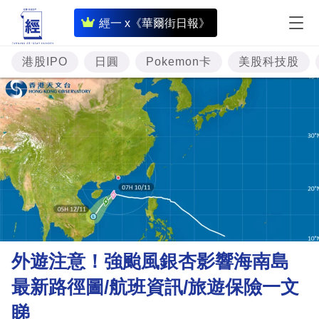
即
經一 x《華爾街日報》
時
財
港股IPO
日圓
Pokemon卡
美股科技股
經
專
題
投
資
樓
市
理
外遊注意！強颱風銀杏影響海南島
財
最新路徑圖/航班資訊/旅遊保險一文
商
睇
業