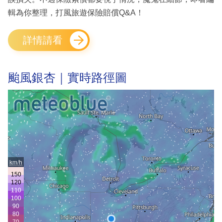
輯為你整理，打風旅遊保險賠償Q&A！
詳情請看
颱風銀杏｜實時路徑圖