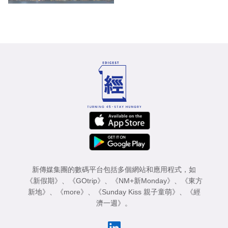
新傳媒集團的數碼平台包括多個網站和應用程式，如
《新假期》
、
《GOtrip》
、
《NM+新Monday》
、
《東方
新地》
、
《more》
、
《Sunday Kiss 親子童萌》
、
《經
濟一週》
。