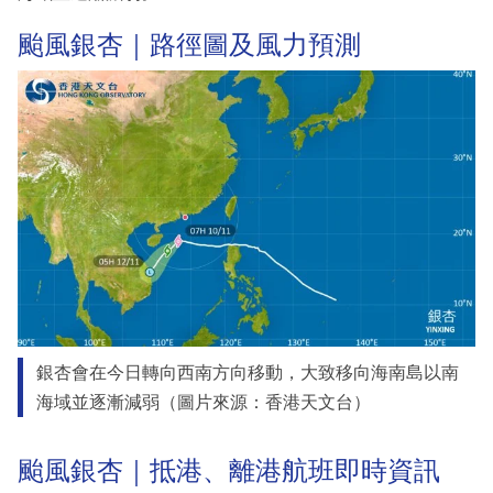
颱風銀杏｜路徑圖及風力預測
銀杏會在今日轉向西南方向移動，大致移向海南島以南
海域並逐漸減弱（圖片來源：香港天文台）
颱風銀杏｜抵港、離港航班即時資訊