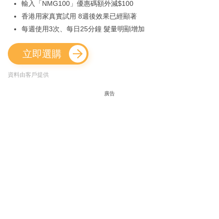
輸入「NMG100」優惠碼額外減$100
香港用家真實試用 8週後效果已經顯著
每週使用3次、每日25分鐘 髮量明顯增加
立即選購
資料由客戶提供
廣告