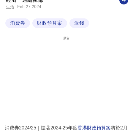
經濟一週編輯部
Feb 27 2024
生活
科
技
消費券
財政預算案
派錢
職
場
廣告
生
活
時
事
專
欄
訂
閱
專
消費券2024/25｜隨著2024-25年度
香港財政預算案
將於2月
區