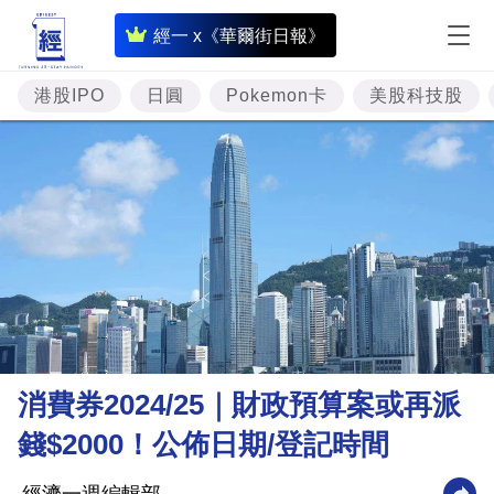
即
經一 x《華爾街日報》
時
財
港股IPO
日圓
Pokemon卡
美股科技股
經
專
題
投
資
樓
市
理
消費券2024/25｜財政預算案或再派
財
錢$2000！公佈日期/登記時間
商
業