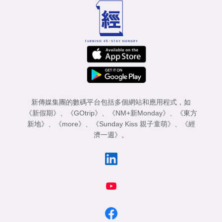
新傳媒集團的數碼平台包括多個網站和應用程式，如
《新假期》
、
《GOtrip》
、
《NM+新Monday》
、
《東方
新地》
、
《more》
、
《Sunday Kiss 親子童萌》
、
《經
濟一週》
。