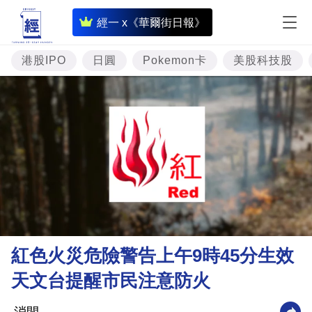
即
經一 x《華爾街日報》
時
財
港股IPO
日圓
Pokemon卡
美股科技股
經
專
題
投
資
樓
市
理
紅色火災危險警告上午9時45分生效
財
天文台提醒市民注意防火
商
業