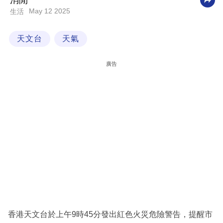
消閒
May 12 2025
生活
科
技
天文台
天氣
職
場
廣告
生
活
時
事
專
欄
訂
閱
專
香港天文台於上午9時45分發出紅色火災危險警告，提醒市
區