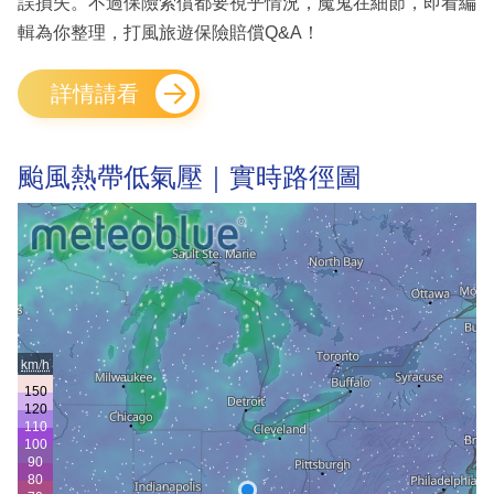
誤損失。不過保險索償都要視乎情況，魔鬼在細節，即看編
輯為你整理，打風旅遊保險賠償Q&A！
詳情請看
颱風熱帶低氣壓｜實時路徑圖