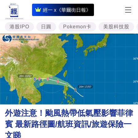
即
經一 x《華爾街日報》
時
財
港股IPO
日圓
Pokemon卡
美股科技股
經
專
題
投
資
樓
市
理
外遊注意！颱風熱帶低氣壓影響菲律
財
賓 最新路徑圖/航班資訊/旅遊保險一
商
文睇
業