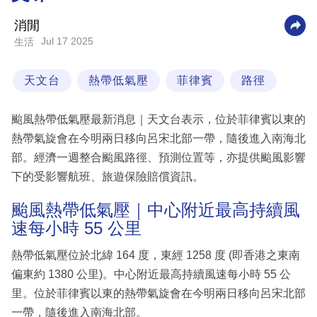
科
消閒
技
Jul 17 2025
生活
職
天文台
熱帶低氣壓
菲律賓
路徑
場
生
颱風熱帶低氣壓最新消息｜天文台表示，位於菲律賓以東的
活
熱帶氣旋會在今明兩日移向呂宋北部一帶，隨後進入南海北
部。經濟一週整合颱風路徑、預測位置等，亦提供颱風影響
時
下的受影響航班、旅遊保險賠償資訊。
事
專
颱風熱帶低氣壓｜中心附近最高持續風
速每小時 55 公里
欄
訂
熱帶低氣壓位於北緯 164 度，東經 1258 度 (即香港之東南
閱
偏東約 1380 公里)。中心附近最高持續風速每小時 55 公
專
里。位於菲律賓以東的熱帶氣旋會在今明兩日移向呂宋北部
區
一帶，隨後進入南海北部。