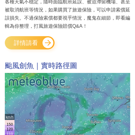
各種天氣不穩定，隨時面臨航班延誤、被迫滯留機場、甚至
被取消航班等情況，如果購買了旅遊保險，可以申請索償延
誤損失。不過保險索償都要視乎情況，魔鬼在細節，即看編
輯為你整理，打風旅遊保險賠償Q&A！
詳情請看
颱風劍魚｜實時路徑圖