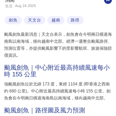
消閒
Aug 24 2025
生活
科
技
劍魚
天文台
越南
路徑
職
場
颱風劍魚最新消息｜天文台表示，劍魚會在今明兩日橫過海
生
南島以南海域，移向越南中北部。經濟一週整合颱風路徑、
活
預測位置等，亦提供颱風影響下的受影響航班、旅遊保險賠
償資訊。
時
事
颱風劍魚｜中心附近最高持續風速每小
時 155 公里
專
欄
強颱風劍魚位於北緯 173 度，東經 1104 度 (即香港之西南
約 680 公里)。中心附近最高持續風速每小時 155 公里。劍
訂
魚會在今明兩日橫過海南島以南海域，移向越南中北部。
閱
專
颱風劍魚｜路徑圖及風力預測
區