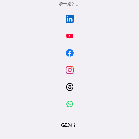
濟一週》
。