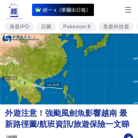
即
經一 x《華爾街日報》
時
財
港股IPO
日圓
Pokemon卡
美股科技股
經
專
題
投
資
樓
市
理
外遊注意！強颱風劍魚影響越南 最
財
新路徑圖/航班資訊/旅遊保險一文睇
商
業