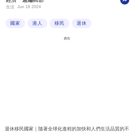
經濟一週編輯部
Jun 18 2024
生活
科
技
國家
港人
移民
退休
職
場
廣告
生
活
時
事
專
欄
訂
閱
專
退休移民國家｜隨著全球化進程的加快和人們生活品質的不
區