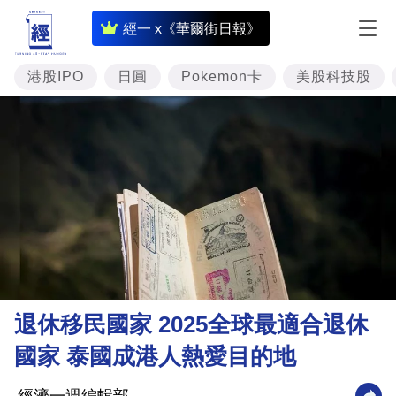
即
經一 x《華爾街日報》
時
財
港股IPO
日圓
Pokemon卡
美股科技股
經
專
題
投
資
樓
市
理
退休移民國家 2025全球最適合退休
財
國家 泰國成港人熱愛目的地
商
業