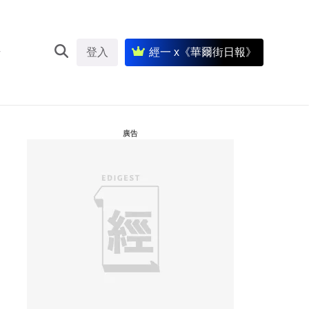
登入
經一 x《華爾街日報》
廣告