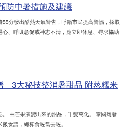
 預防中暑措施及建議
13時55分發出酷熱天氣警告，呼籲市民提高警惕，採取
噁心、呼吸急促或神志不清，應立即休息、尋求協助
譜｜3大秘技整消暑甜品 附蒸糯米
。 由芒果演變出來的甜品，千變萬化。 泰國癮發
米飯食譜，總算食咗當去咗。