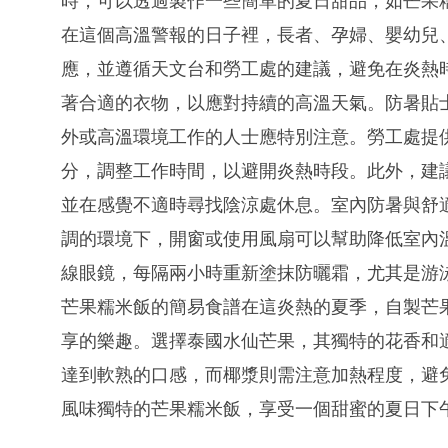
時，可以透過製作一些簡單的夏日甜品，如芒果
在這個高溫警報的日子裡，長者、孕婦、嬰幼兒
應，並遵循天文台和勞工處的建議，避免在炎熱
著合適的衣物，以應對持續的高溫天氣。防暑貼
外或高溫環境工作的人士應特別注意。勞工處提
分，調整工作時間，以避開炎熱時段。此外，建
並在感覺不適時尋找陰涼處休息。室內防暑與舒
調的環境下，開窗或使用風扇可以幫助降低室內
線眼鏡，每隔兩小時重新塗抹防曬霜，尤其是游
芒果糯米飯的簡易食譜在這炎熱的夏季，自製芒
享的樂趣。選擇泰國水仙芒果，其獨特的花香和
達到軟熟的口感，而椰漿則需注意加熱程度，避
風味獨特的芒果糯米飯，享受一個甜蜜的夏日下