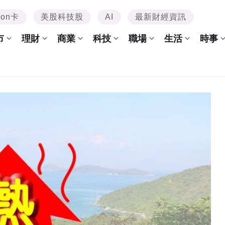
mon卡
美股科技股
AI
最新財經資訊
市
理財
商業
科技
職場
生活
時事