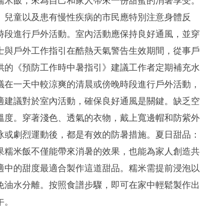
糯米飯，來為自己和家人帶來一份甜蜜的消暑享受。
、兒童以及患有慢性疾病的市民應特別注意身體反
時段進行戶外活動。室內活動應保持良好通風，並穿
士與戶外工作指引在酷熱天氣警告生效期間，從事戶
供的《預防工作時中暑指引》建議工作者定期補充水
議在一天中較涼爽的清晨或傍晚時段進行戶外活動，
適建議對於室內活動，確保良好通風是關鍵。缺乏空
溫度。穿著淺色、透氣的衣物，戴上寬邊帽和防紫外
泳或劇烈運動後，都是有效的防暑措施。夏日甜品：
果糯米飯不僅能帶來消暑的效果，也能為家人創造共
適中的甜度最適合製作這道甜品。糯米需提前浸泡以
免油水分離。按照食譜步驟，即可在家中輕鬆製作出
午。