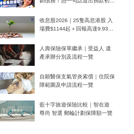
銷債務！憑一句話道出捐款初
衷：加州26萬人接獲免債通知、
一度被誤當詐騙手段
收息股2026｜25隻高息港股 入
場費$1144起＋回報高達9.93
厘！持續更新
人壽保險保單繼承｜受益人 遺
產承辦分別及流程一覽
自願醫保支氣管炎索償｜住院保
障範圍及申請流程一覽
藍十字旅遊保險比較｜智在遊
尊尚 智選 郵輪計劃保障額一覽