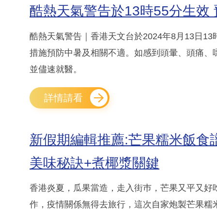
酷熱天氣警告於13時55分生效
酷熱天氣警告｜香港天文台於2024年8月13日
措施預防中暑及相關不適。如感到頭暈、頭痛、
並儘速就醫。
詳情請看
新假期編輯推薦:芒果糯米飯食
美味秘訣+煮椰漿關鍵
香港炎夏，瓜果當造，走入街巿，芒果又平又好吃
作，疫情關係無得去旅行，這次自家炮製芒果糯