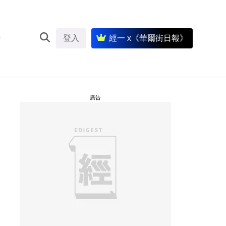
登入
經一 x《華爾街日報》
廣告