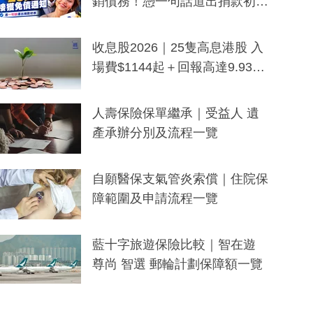
銷債務！憑一句話道出捐款初
衷：加州26萬人接獲免債通知、
一度被誤當詐騙手段
收息股2026｜25隻高息港股 入
場費$1144起＋回報高達9.93
厘！持續更新
人壽保險保單繼承｜受益人 遺
產承辦分別及流程一覽
自願醫保支氣管炎索償｜住院保
障範圍及申請流程一覽
藍十字旅遊保險比較｜智在遊
尊尚 智選 郵輪計劃保障額一覽