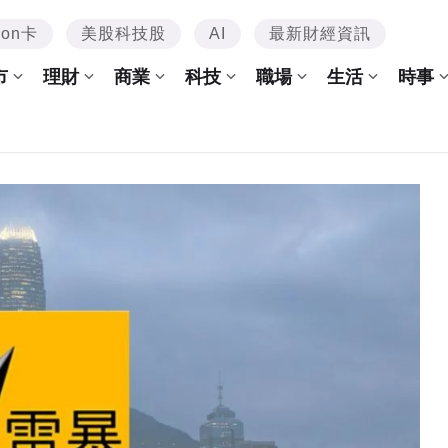
mon卡
美股科技股
AI
最新財經資訊
市
理財
商業
科技
職場
生活
時事