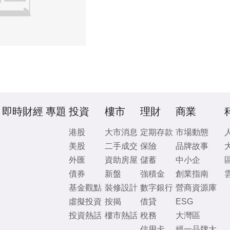
即時財經
專題
投資
樓市
理財
商業
港股
大市消息
定期存款
市場動態
美股
二手成交
保險
品牌故事
外匯
資助房屋
儲蓄
中小企
債券
新盤
強積金
創業指南
基金觀點
裝修設計
數字銀行
營商資源庫
虛擬投資
按揭
借貸
ESG
投資熱話
樓市熱話
稅務
大灣區
信用卡
經一品牌大