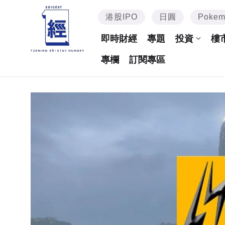
港股IPO
日圓
Poke
即時財經
專題
投資
樓
專欄
訂閱專區