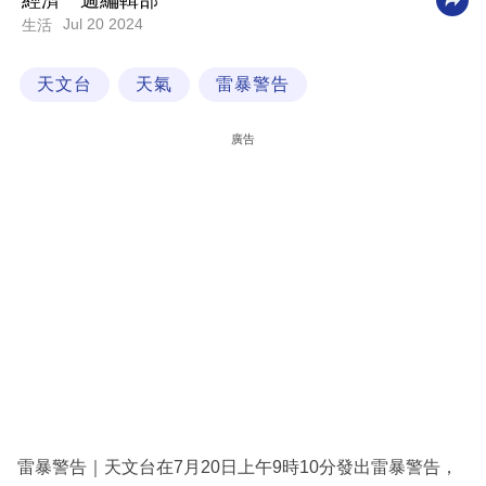
經濟一週編輯部
Jul 20 2024
生活
科
技
天文台
天氣
雷暴警告
職
場
廣告
生
活
時
事
專
欄
訂
閱
專
雷暴警告｜天文台在7月20日上午9時10分發出雷暴警告，
區