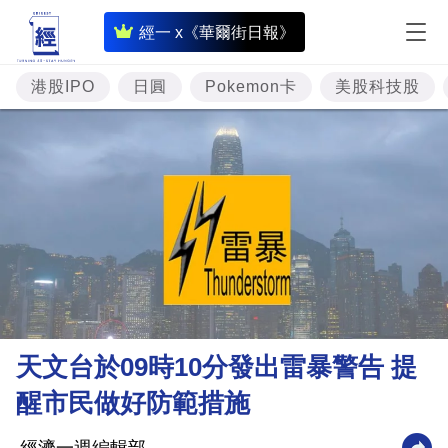
即
經一 x《華爾街日報》
時
財
港股IPO
日圓
Pokemon卡
美股科技股
經
專
題
投
資
樓
市
理
天文台於09時10分發出雷暴警告 提
財
醒市民做好防範措施
商
業