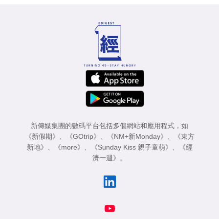
新傳媒集團的數碼平台包括多個網站和應用程式，如
《新假期》
、
《GOtrip》
、
《NM+新Monday》
、
《東方
新地》
、
《more》
、
《Sunday Kiss 親子童萌》
、
《經
濟一週》
。