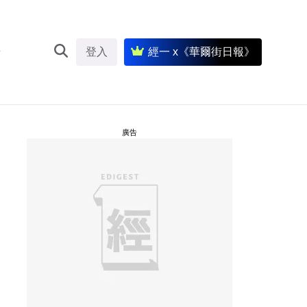
登入
經一 x《華爾街日報》
廣告