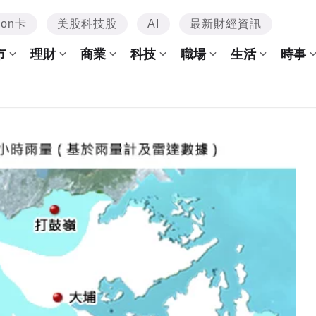
mon卡
美股科技股
AI
最新財經資訊
市
理財
商業
科技
職場
生活
時事