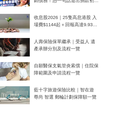
銷債務！憑一句話道出捐款初
衷：加州26萬人接獲免債通知、
一度被誤當詐騙手段
收息股2026｜25隻高息港股 入
場費$1144起＋回報高達9.93
厘！持續更新
人壽保險保單繼承｜受益人 遺
產承辦分別及流程一覽
自願醫保支氣管炎索償｜住院保
障範圍及申請流程一覽
藍十字旅遊保險比較｜智在遊
尊尚 智選 郵輪計劃保障額一覽