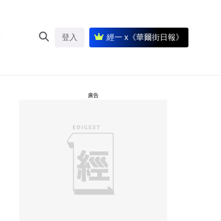
登入
經一 x《華爾街日報》
廣告