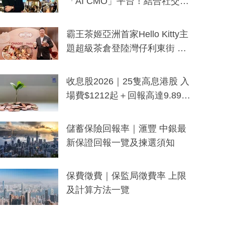
「AI CMO」平台！結合社交聆
聽與廣東話大模型 助中小企數
分鐘生成「貼地」宣傳短片
霸王茶姬亞洲首家Hello Kitty主
題超級茶倉登陸灣仔利東街 推
出首創「伯爵紅茶色」Hello Kitt
y及香港限定特調系列
收息股2026｜25隻高息港股 入
場費$1212起＋回報高達9.89
厘！持續更新
儲蓄保險回報率｜滙豐 中銀最
新保證回報一覽及揀選須知
保費徵費｜保監局徵費率 上限
及計算方法一覽