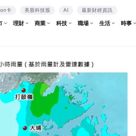
mon卡
美股科技股
AI
最新財經資訊
市
理財
商業
科技
職場
生活
時事