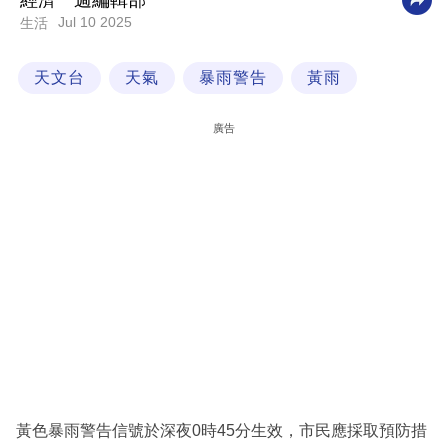
經濟一週編輯部
Jul 10 2025
生活
科
技
天文台
天氣
暴雨警告
黃雨
職
場
廣告
生
活
時
事
專
欄
訂
閱
專
黃色暴雨警告信號於深夜0時45分生效，市民應採取預防措
區