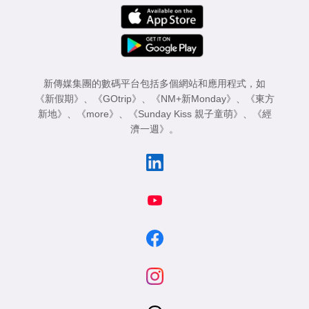
新傳媒集團的數碼平台包括多個網站和應用程式，如
《新假期》
、
《GOtrip》
、
《NM+新Monday》
、
《東方
新地》
、
《more》
、
《Sunday Kiss 親子童萌》
、
《經
濟一週》
。