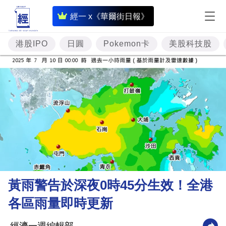
即
經一 x《華爾街日報》
時
財
港股IPO
日圓
Pokemon卡
美股科技股
經
專
題
投
資
樓
市
理
黃雨警告於深夜0時45分生效！全港
財
各區雨量即時更新
商
業