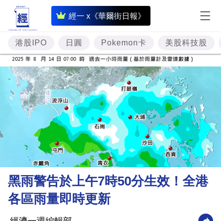
即
經一 x《華爾街日報》
時
財
港股IPO
日圓
Pokemon卡
美股科技股
經
專
題
投
資
樓
市
理
黑雨警告於上午7時50分生效！全港
財
各區雨量即時更新
商
業