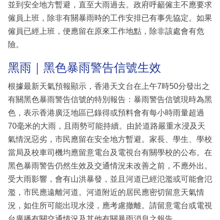
並到安全地方暫避，直至大雨過去。政府呼籲僱主不應要求
僱員上班，除非有關暴雨時的工作安排已有事先協定。如果
僱員已經上班，便應留在原來工作地點，除非該處會有危
險。
黑雨｜黑色暴雨警告信號生效
根據最新天氣預報顯示，香港天文台在上午7時50分發出之
有關黑色暴雨警告信號的特別報告：暴雨警告信號現時為黑
色，表示香港廣泛地區已錄得或預料會有每小時雨量超過
70毫米的大雨，且雨勢可能持續。由於道路嚴重水浸及天
氣情況惡劣，市民應留在安全地方暫避。家長、學生、學校
當局及校車司機均應留意電台及電視台有關學校的公布。在
黑色暴雨警告仍然生效及交通情況未改善之前，不應外出。
受大雨影響，會有山洪暴發，並且河道已經氾濫或可能會氾
濫，市民應遠離河道。河道附近的居民應密切留意天氣情
況，如住所可能出現水浸，應考慮撤離。請留意電台或電視
台廣播有關交通情況及其他有關暴雨消息之報告。