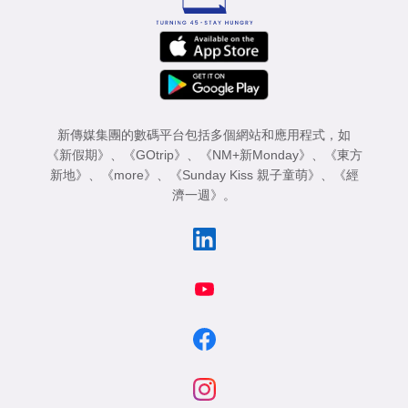
新傳媒集團的數碼平台包括多個網站和應用程式，如
《新假期》
、
《GOtrip》
、
《NM+新Monday》
、
《東方
新地》
、
《more》
、
《Sunday Kiss 親子童萌》
、
《經
濟一週》
。