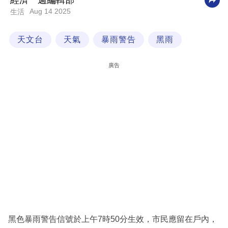
經濟一週編輯部
Aug 14 2025
生活
科
技
天文台
天氣
暴雨警告
黑雨
職
場
廣告
生
活
時
事
專
欄
訂
閱
專
黑色暴雨警告信號於上午7時50分生效，市民應留在戶內，
區