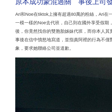
原本成功蒙混過關 事後上司
Ari和Noe在tiktok上擁有超過80萬的粉絲
一模一樣的Noe去代班，自己則在國外享受假期
後，你竟然找你的雙胞胎姊妹代班，而你本人其
事後在信中憤怒地寫道，並指責阿裡的行為不僅
象，要求她聯絡公司並道歉。