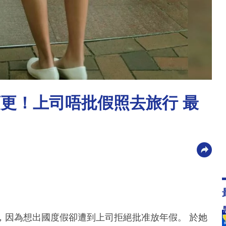
頂更！上司唔批假照去旅行 最
ce），因為想出國度假卻遭到上司拒絕批准放年假。 於她