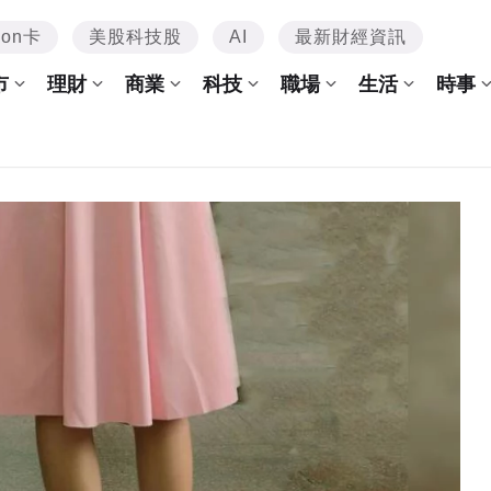
mon卡
美股科技股
AI
最新財經資訊
市
理財
商業
科技
職場
生活
時事