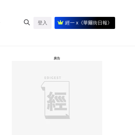
登入
經一 x《華爾街日報》
廣告