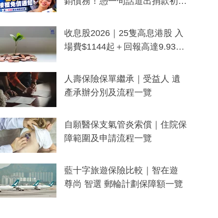
銷債務！憑一句話道出捐款初
衷：加州26萬人接獲免債通知、
一度被誤當詐騙手段
收息股2026｜25隻高息港股 入
場費$1144起＋回報高達9.93
厘！持續更新
人壽保險保單繼承｜受益人 遺
產承辦分別及流程一覽
自願醫保支氣管炎索償｜住院保
障範圍及申請流程一覽
藍十字旅遊保險比較｜智在遊
尊尚 智選 郵輪計劃保障額一覽