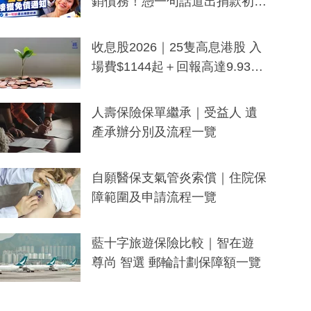
銷債務！憑一句話道出捐款初
衷：加州26萬人接獲免債通知、
一度被誤當詐騙手段
收息股2026｜25隻高息港股 入
場費$1144起＋回報高達9.93
厘！持續更新
人壽保險保單繼承｜受益人 遺
產承辦分別及流程一覽
自願醫保支氣管炎索償｜住院保
障範圍及申請流程一覽
藍十字旅遊保險比較｜智在遊
尊尚 智選 郵輪計劃保障額一覽