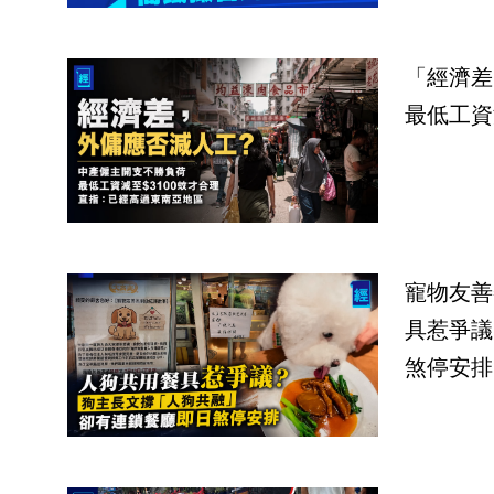
「經濟差
最低工資
寵物友善
具惹爭議
煞停安排