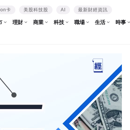
mon卡
美股科技股
AI
最新財經資訊
市
理財
商業
科技
職場
生活
時事