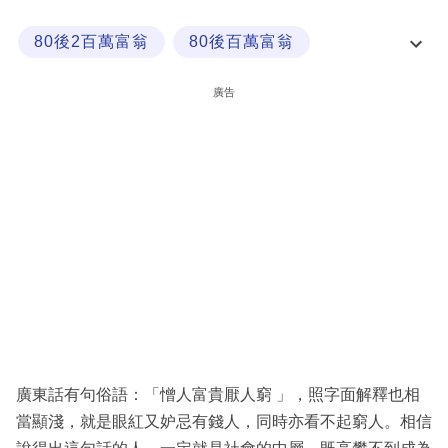
科
80後2百萬富翁
80後百萬富翁
技
大富翁
有錢人
職
廣告
場
生
活
時
事
專
欄
訂
閱
廣東話有句俗語：「憎人富貴厭人窮 」，照字面解釋也相
專
當顯淺，就是眼紅又妒忌有錢人，同時亦看不起窮人。相信
區