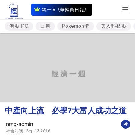
即
經一 x《華爾街日報》
時
財
港股IPO
日圓
Pokemon卡
美股科技股
經
專
題
投
資
樓
市
理
中產向上流 必學7大富人成功之道
財
商
nmg-admin
Sep 13 2016
社會熱話
業