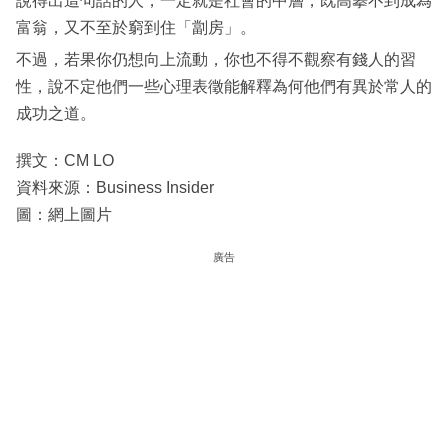
說得出這句話的人，一定就是社會的中層，既高攀不到成為
富翁，又不至於窮到住「劏房」。
不過，若果你仍想向上流動，你也不得不觀察有錢人的習
性，說不定他們一些心理表徵能解釋為何他們有異於常人的
成功之道。
撰文：CM LO
資料來源：Business Insider
圖：網上圖片
廣告