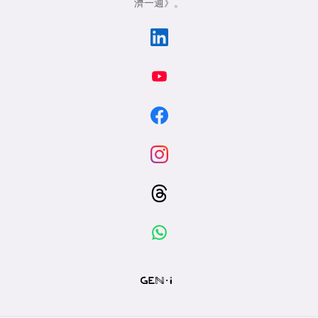
濟一週》
。