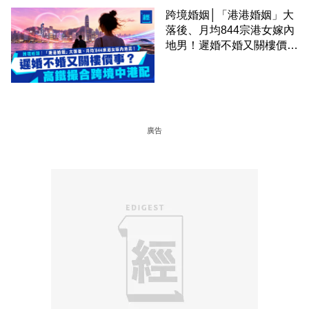
跨境婚姻│「港港婚姻」大
落後、月均844宗港女嫁內
地男！遲婚不婚又關樓價
事？高鐵撮合跨境中港配
廣告