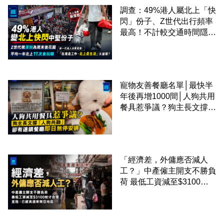
調查：49%港人屬北上「快
閃」份子、Z世代出行頻率
最高！不計較交通時間隱形
成本 跨境擁抱大灣區生活
圈
寵物友善餐廳名單│最快半
年後再增1000間│人狗共用
餐具惹爭議？狗主長文撐
「人狗共融」 卻有連鎖餐
廳即日煞停安排
「經濟差，外傭應否減人
工？」中產僱主開支不勝負
荷 最低工資減至$3100蚊
才合理：已經高過東南亞地
區