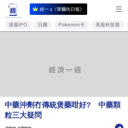
即
經一 x《華爾街日報》
時
財
港股IPO
日圓
Pokemon卡
美股科技股
經
專
題
投
資
樓
市
理
中藥沖劑冇傳統煲藥咁好? 中藥顆
財
粒三大疑問
商
業