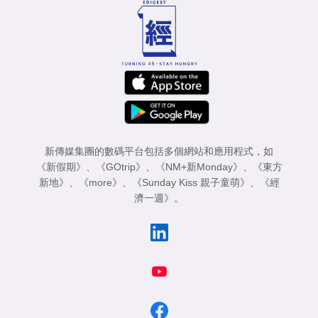
新傳媒集團的數碼平台包括多個網站和應用程式，如
《新假期》
、
《GOtrip》
、
《NM+新Monday》
、
《東方
新地》
、
《more》
、
《Sunday Kiss 親子童萌》
、
《經
濟一週》
。