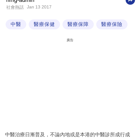
nmg-admin
Jan 13 2017
社會熱話
科
技
中醫
醫療保健
醫療保障
醫療保險
職
場
廣告
生
活
時
事
專
欄
訂
閱
專
中醫治療日漸普及，不論內地或是本港的中醫診所成行成
區