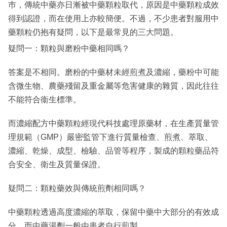
巿，傳統中藥亦日漸被中藥顆粒取代，原因是中藥顆粒成效
得到認證，而在使用上亦較簡便。不過，不少患者對服用中
藥顆粒仍抱有疑問，以下是最常見的三大問題。
疑問一：顆粒與磨粉中藥相同嗎？
答案是不相同。磨粉的中藥材未經煎煮及濃縮，藥粉中可能
含微生物、農藥殘留及重金屬等危害健康的雜質，因此往往
不能符合衞生標準。
而濃縮配方中藥顆粒經現代科技處理原藥材，在生產質量管
理規範（GMP）嚴密監管下進行質量檢查、煎煮、萃取、
濃縮、乾燥、成型、檢驗、品管等程序，製成的顆粒藥品符
合安全、衛生及質量保證。
疑問二：顆粒藥效與傳統煎劑相同嗎？
中藥顆粒透過高度濃縮的萃取，保留中藥中大部分的有效成
分，而中藥湯劑一般由患者自行煎製。