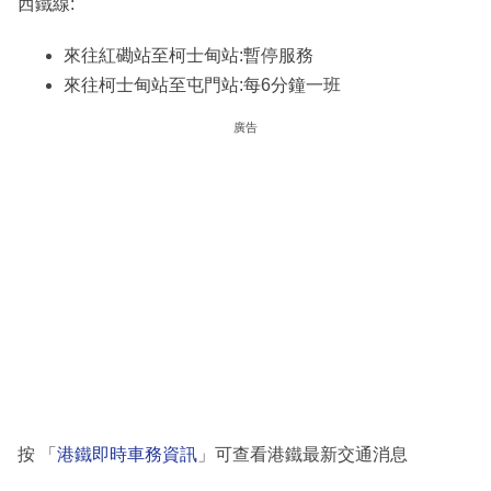
西鐵線:
來往紅磡站至柯士甸站:暫停服務
來往柯士甸站至屯門站:每6分鐘一班
廣告
按 「
港鐵即時車務資訊
」可查看港鐵最新交通消息