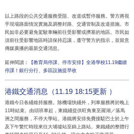
以上路段的公共交通服務受阻、改道或暫停服務。警方將視
乎現場路面情況實施及調整封路、交通管制及改道措施。市
民如非必要避免駕駛車輛前往受影響或擠塞的地區。市民如
須前往受影響地區時請保持忍讓，遵守警方的指示，並留意
傳媒廣播的最新交通消息。
延伸閱讀：
【教育局停課、停市安排】全港學校11.19繼續
停課！銀行分行、多區設施提早收
港鐵交通消息（11.19 18:15更新 ）
港鐵今日各綫維持服務。除機場快綫外，列車服務將於晚上
11時結束。由頭班車起，東鐵綫提供旺角東至羅湖／落馬
洲之間服務，不停大學站。港鐵將安排免費接駁巴士於上午
及下午繁忙時段來往大埔墟站至錦上路站。東鐵綫的整體行