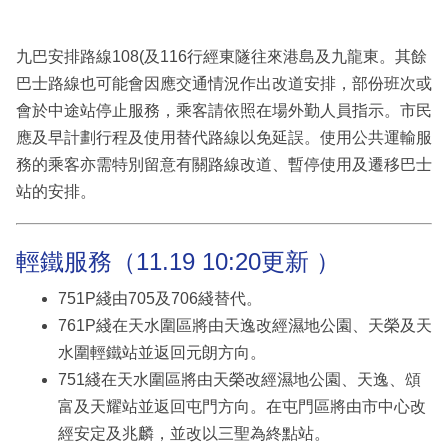
九巴安排路線108(及116行經東隧往來港島及九龍東。其餘
巴士路線也可能會因應交通情況作出改道安排，部份班次或
會於中途站停止服務，乘客請依照在場外勤人員指示。市民
應及早計劃行程及使用替代路線以免延誤。使用公共運輸服
務的乘客亦需特別留意有關路線改道、暫停使用及遷移巴士
站的安排。
輕鐵服務（11.19 10:20更新 ）
751P綫由705及706綫替代。
761P綫在天水圍區將由天逸改經濕地公園、天榮及天
水圍輕鐵站並返回元朗方向。
751綫在天水圍區將由天榮改經濕地公園、天逸、頌
富及天耀站並返回屯門方向。在屯門區將由市中心改
經安定及兆麟，並改以三聖為終點站。