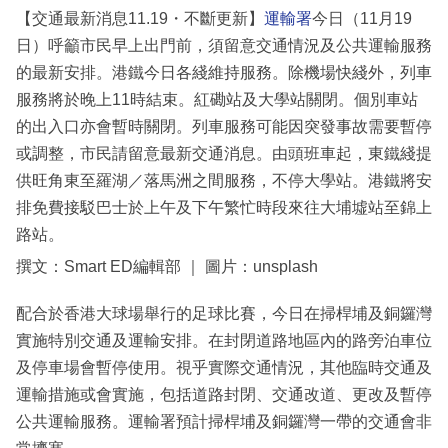
【交通最新消息11.19・不斷更新】
運輸署
今日（11月19
日）呼籲市民早上出門前，須留意交通情況及公共運輸服務
的最新安排。港鐵今日各綫維持服務。除機場快綫外，列車
服務將於晚上11時結束。紅磡站及大學站關閉。個別車站
的出入口亦會暫時關閉。列車服務可能因突發事故需要暫停
或調整，市民請留意最新交通消息。由頭班車起，東鐵綫提
供旺角東至羅湖／落馬洲之間服務，不停大學站。港鐵將安
排免費接駁巴士於上午及下午繁忙時段來往大埔墟站至錦上
路站。
撰文：Smart ED編輯部 ｜ 圖片：unsplash
配合於香港大球場舉行的足球比賽，今日在掃桿埔及銅鑼灣
實施特別交通及運輸安排。在封閉道路地區內的路旁泊車位
及停車場會暫停使用。視乎實際交通情況，其他臨時交通及
運輸措施或會實施，包括道路封閉、交通改道、更改及暫停
公共運輸服務。運輸署預計掃桿埔及銅鑼灣一帶的交通會非