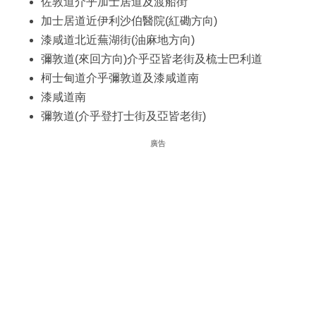
佐敦道介乎加士居道及渡船街
加士居道近伊利沙伯醫院(紅磡方向)
漆咸道北近蕪湖街(油麻地方向)
彌敦道(來回方向)介乎亞皆老街及梳士巴利道
柯士甸道介乎彌敦道及漆咸道南
漆咸道南
彌敦道(介乎登打士街及亞皆老街)
廣告