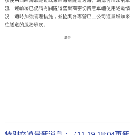
須使用西區海底隧道或東區海底隧道過海。為應付增加的車
流，運輸署已促請有關隧道營辦商密切留意車輛使用隧道情
況，適時加強管理措施，並協調各專營巴士公司適量增加來
往隧道的服務班次。
廣告
特別交通最新消息：（11.19 18:04更新