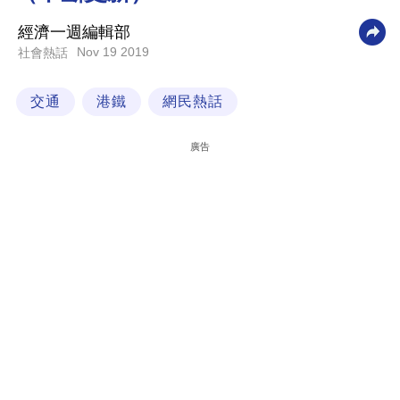
科
經濟一週編輯部
技
Nov 19 2019
社會熱話
職
交通
港鐵
網民熱話
場
生
廣告
活
時
事
專
欄
訂
閱
專
區