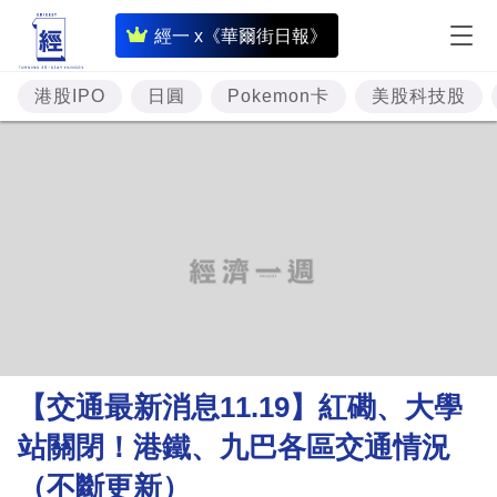
即
經一 x《華爾街日報》
時
財
港股IPO
日圓
Pokemon卡
美股科技股
經
專
題
投
資
樓
市
理
【交通最新消息11.19】紅磡、大學
財
站關閉！港鐵、九巴各區交通情況
商
（不斷更新）
業