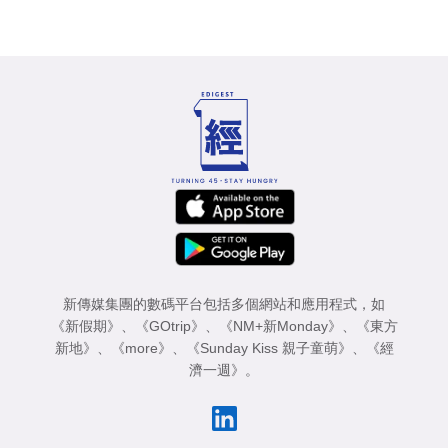
新傳媒集團的數碼平台包括多個網站和應用程式，如
《新假期》
、
《GOtrip》
、
《NM+新Monday》
、
《東方
新地》
、
《more》
、
《Sunday Kiss 親子童萌》
、
《經
濟一週》
。