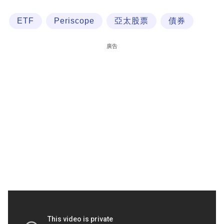
科
ETF
Periscope
亞太股票
債券
技
職
廣告
場
生
活
時
事
專
欄
訂
閱
專
區