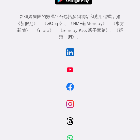
新傳媒集團的數碼平台包括多個網站和應用程式，如
《新假期》
、
《GOtrip》
、
《NM+新Monday》
、
《東方
新地》
、
《more》
、
《Sunday Kiss 親子童萌》
、
《經
濟一週》
。