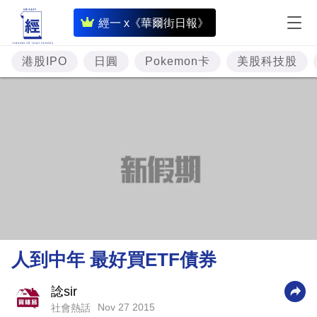
即
經一 x《華爾街日報》
時
財
港股IPO
日圓
Pokemon卡
美股科技股
經
專
題
投
資
樓
市
理
人到中年 最好買ETF債券
財
商
諗sir
Nov 27 2015
社會熱話
業