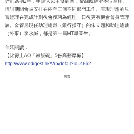
計劃為期2年，申請人以主修商業，金融或經濟學位為佳。
培訓期間會被安排在兩至三個不同部門工作。表現理想的見
習經理在完成計劃後會獲聘為經理，日後更有機會晉身管理
層。金管局現任助理總裁（銀行操守）的朱立翹和助理總裁
（外事）李永誠，都是第一屆MT畢業生。
伸延閱讀：
【比得上AO「鐵飯碗」5份高薪厚職】
http://www.edigest.hk/Vip/detail?id=4862
廣告