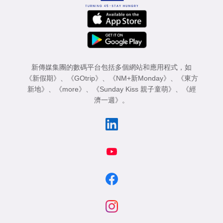
新傳媒集團的數碼平台包括多個網站和應用程式，如
《新假期》
、
《GOtrip》
、
《NM+新Monday》
、
《東方
新地》
、
《more》
、
《Sunday Kiss 親子童萌》
、
《經
濟一週》
。