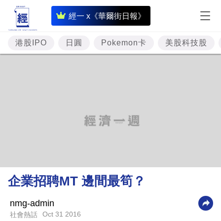
即
經一 x《華爾街日報》
時
財
港股IPO
日圓
Pokemon卡
美股科技股
經
專
題
投
資
樓
市
理
企業招聘MT 邊間最筍？
財
商
nmg-admin
Oct 31 2016
社會熱話
業