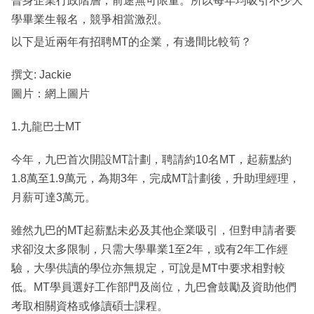
晉身企業行政階層，前途無可限量。所以每年均吸引不少大
學畢業生報名，競爭相當激烈。
以下是近兩年有招聘MT的企業，有邊間比較筍？
撰文: Jackie
圖片：網上圖片
1.九龍巴士MT
今年，九巴首次開設MT計劃，聘請約10名MT，起薪點約
1.8萬至1.9萬元，為期3年，完成MT計劃後，升助理經理，
月薪可達3萬元。
雖然九巴的MT起薪點未必及其他企業吸引，但對申請者要
求卻沒太多限制，只需大學畢業1至2年，或有2年工作經
驗，大學供讀的學位亦無規定，可說是MT中要求相對較
低。MT學員選好工作部門及崗位，九巴會鼓勵及資助他們
考取相關資格或修讀碩士課程。