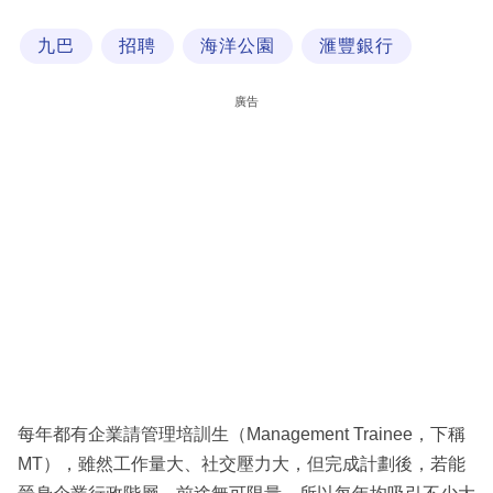
科
九巴
招聘
海洋公園
滙豐銀行
技
職
廣告
場
生
活
時
事
專
欄
訂
閱
每年都有企業請管理培訓生（Management Trainee，下稱
專
MT），雖然工作量大、社交壓力大，但完成計劃後，若能
區