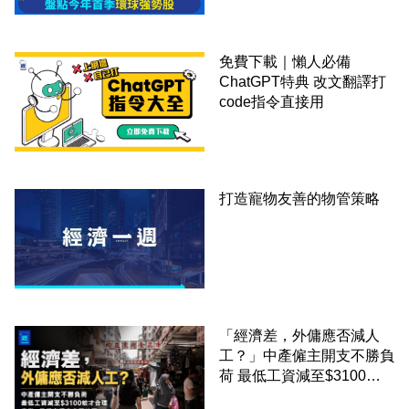
免費下載｜懶人必備
ChatGPT特典 改文翻譯打
code指令直接用
打造寵物友善的物管策略
「經濟差，外傭應否減人
工？」中產僱主開支不勝負
荷 最低工資減至$3100蚊
才合理：已經高過東南亞地