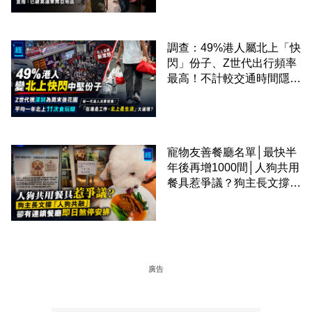
區
調查：49%港人屬北上「快
閃」份子、Z世代出行頻率
最高！不計較交通時間隱形
成本 跨境擁抱大灣區生活
圈
寵物友善餐廳名單│最快半
年後再增1000間│人狗共用
餐具惹爭議？狗主長文撐
「人狗共融」 卻有連鎖餐
廳即日煞停安排
廣告