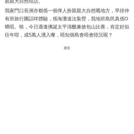
親親大自然咁話。
我家門口長洲亦都係一個俾人扮親親大自然嘅地方，早排仲
有班旅行團話咩體驗，係海灘違法紮營，我地班島民真係O
晒咀。唉，今日適逢佛誕太平清醮兼搶包山比賽，肯定好似
往年咁，成5萬人湧入嚟，唔知個島會唔會陸沉呢？
廣告