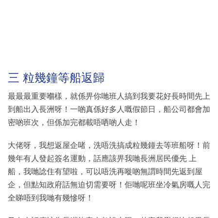
三 粒幾鐘等船返歸
最最最重要嗰樣，就係畀你哋班人搞到我要花好長時間先上
到船出入長洲呀！一啲真係好多人嘅假節日，船公司都會加
密啲班次，但係加完都載唔哂啲人走！
大佬呀，我想返屋企啫，洗唔洗搞成粒幾鐘去等班船呀！前
幾年有人發起簽名運動，話應該畀我哋長洲居民優先 上
船，我哋諗住有望啦，可以唔洗再嘥啲無謂時間先返到屋
企，但點知政府話無迫切需要呀！佢哋呢班坐冷氣房嘅人完
全睇唔到我哋有幾慘呀！