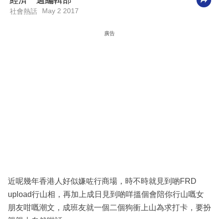
經濟一週編輯部
May 2 2017
社會熱話
科
技
廣告
職
場
生
活
時
事
專
欄
訂
近呢幾年香港人好似嫌咗行商場，時不時就見到啲FRD
閱
upload行山相，再加上成日見到啲咩搵個會陪你行山嘅女
專
朋友咁嘅潮文，成班友就一個二個狗衝上山為求打卡，要扮
區