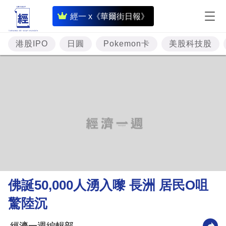
即
經一 x《華爾街日報》
時
財
港股IPO
日圓
Pokemon卡
美股科技股
經
專
題
投
資
樓
市
理
佛誕50,000人湧入嚟 長洲 居民O咀
財
驚陸沉
商
業