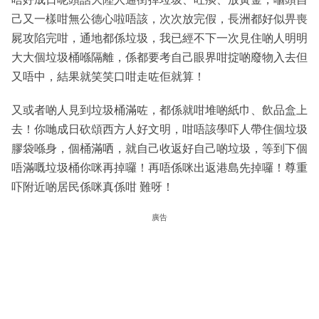
己又一樣咁無公德心啦唔該，次次放完假，長洲都好似畀喪
屍攻陷完咁，通地都係垃圾，我已經不下一次見住啲人明明
大大個垃圾桶喺隔離，係都要考自己眼界咁掟啲廢物入去但
又唔中，結果就笑笑口咁走咗佢就算！
又或者啲人見到垃圾桶滿咗，都係就咁堆啲紙巾、飲品盒上
去！你哋成日砍頌西方人好文明，咁唔該學吓人帶住個垃圾
膠袋喺身，個桶滿哂，就自己收返好自己啲垃圾，等到下個
唔滿嘅垃圾桶你咪再掉囉！再唔係咪出返港島先掉囉！尊重
吓附近啲居民係咪真係咁 難呀！
廣告