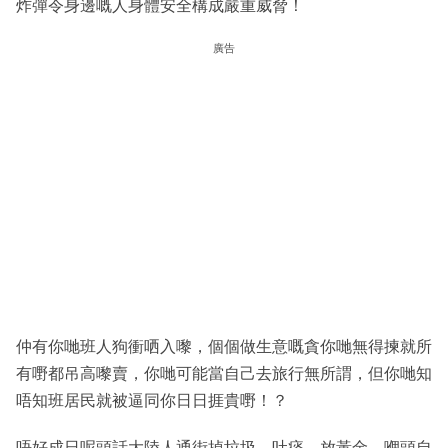
炸彈令身邊嘅人身體安全構成嚴重威脅！
廣告
仲有你哋班人狗衝哂入嚟，個個做生意嘅貪你哋無得揀就所
有嘢都吊高嚟賣，你哋可能當自己去旅行無所謂，但你哋知
唔知班居民就被逼同你日日捱貴嘢！？
唔好成日呢頭話大陸人通街掉垃圾、吐痰、放黃金，嗰頭自