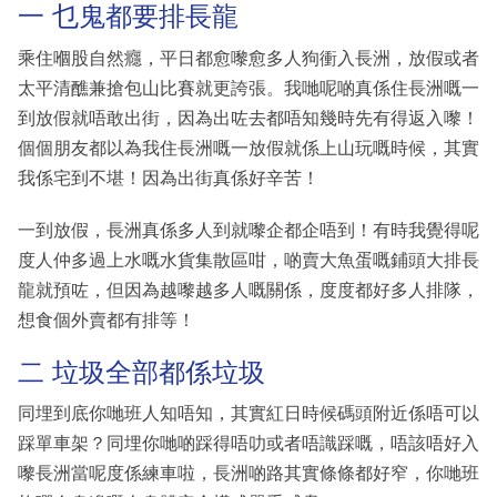
一 乜鬼都要排長龍
乘住嗰股自然癮，平日都愈嚟愈多人狗衝入長洲，放假或者
太平清醮兼搶包山比賽就更誇張。我哋呢啲真係住長洲嘅一
到放假就唔敢出街，因為出咗去都唔知幾時先有得返入嚟！
個個朋友都以為我住長洲嘅一放假就係上山玩嘅時候，其實
我係宅到不堪！因為出街真係好辛苦！
一到放假，長洲真係多人到就嚟企都企唔到！有時我覺得呢
度人仲多過上水嘅水貨集散區咁，啲賣大魚蛋嘅鋪頭大排長
龍就預咗，但因為越嚟越多人嘅關係，度度都好多人排隊，
想食個外賣都有排等！
二 垃圾全部都係垃圾
同埋到底你哋班人知唔知，其實紅日時候碼頭附近係唔可以
踩單車架？同埋你哋啲踩得唔叻或者唔識踩嘅，唔該唔好入
嚟長洲當呢度係練車啦，長洲啲路其實條條都好窄，你哋班