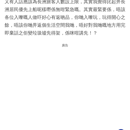
又有人話應該為長洲旅客人數設上限，其實我覺得比起畀長
洲居民優先上船呢樣嘢係無咁緊急嘅。其實最緊要係，唔該
各位入嚟嘅人做吓好心有返啲品，你哋入嚟玩，玩得開心之
餘，唔該你哋畀返個生活空間我哋，唔好對我哋嘅地方用完
即棄話之佢變垃圾墟先得架，係咪咁講先！？
廣告