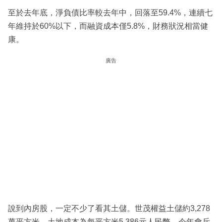
至於去年底，淨負債比率較去年中，回落至59.4%，連續七
年維持於60%以下，而融資成本僅5.8%，財務狀況相當健
康。
廣告
說到內房股，一定不少了看其土儲。世茂權益土儲約3,278
萬平方米，土地成本為每平方米5,386元人民幣，今年會斥