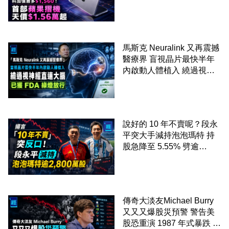
馬斯克 Neuralink 又再震撼
醫療界 盲視晶片最快半年
內啟動人體植入 繞過視神
經直連大腦 已獲 FDA 綠燈
放行
說好的 10 年不賣呢？段永
平突大手減持泡泡瑪特 持
股急降至 5.55% 劈逾
2,800 萬股 4月才入局 上月
剛向網民派定心丸
傳奇大淡友Michael Burry
又又又爆股災預警 警告美
股恐重演 1987 年式暴跌 企