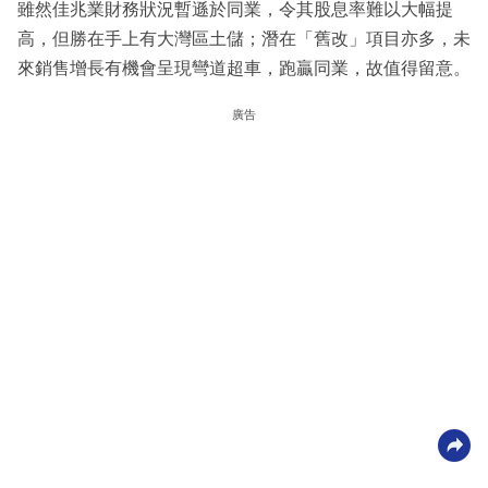
雖然佳兆業財務狀況暫遜於同業，令其股息率難以大幅提
高，但勝在手上有大灣區土儲；潛在「舊改」項目亦多，未
來銷售增長有機會呈現彎道超車，跑贏同業，故值得留意。
廣告