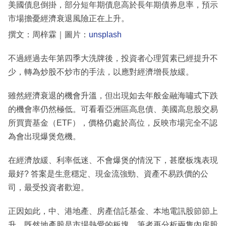
美國債息倒掛，部分短年期債息高於長年期債券息率，預示
市場擔憂經濟衰退風險正在上升。
撰文：周梓霖｜圖片：
unsplash
不過經過去年第四季大洗牌後，投資者心理質素已經提升不
少，轉為炒股不炒市的手法，以應對經濟增長放緩。
雖然經濟衰退的機會升溫，但出現如去年般金融海嘯式下跌
的機會率仍然極低。可看看亞洲區高息債、美國高息股交易
所買賣基金（ETF），價格仍處於高位，反映市場完全不認
為會出現爆煲危機。
在經濟放緩、利率低迷、不會爆煲的情況下，甚麼板塊表現
最好? 答案是生意穩定、現金流強勁、資產不易跌價的公
司，最受投資者歡迎。
正因如此，中、港地產、房產信託基金、本地電訊股節節上
升。既然地產股是市場熱愛的板塊，筆者再分析兩隻內房股