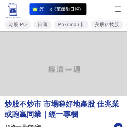
即
經一 x《華爾街日報》
時
財
港股IPO
日圓
Pokemon卡
美股科技股
經
專
題
投
資
樓
市
理
炒股不炒市 市場睇好地產股 佳兆業
財
或跑贏同業｜經一專欄
商
業