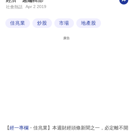
經濟一週編輯部
Apr 2 2019
社會熱話
科
技
佳兆業
炒股
市場
地產股
職
場
廣告
生
活
時
事
專
欄
訂
閱
專
【
經一專欄
・佳兆業】本週財經頭條新聞之一，必定離不開
區