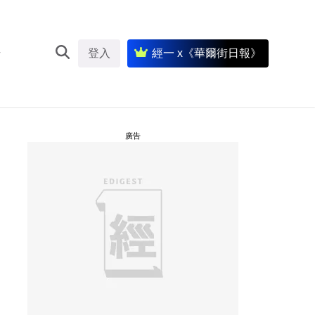
登入
經一 x《華爾街日報》
廣告