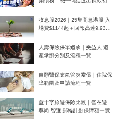
銷債務！憑一句話道出捐款初
衷：加州26萬人接獲免債通知、
一度被誤當詐騙手段
收息股2026｜25隻高息港股 入
場費$1144起＋回報高達9.93
厘！持續更新
人壽保險保單繼承｜受益人 遺
產承辦分別及流程一覽
自願醫保支氣管炎索償｜住院保
障範圍及申請流程一覽
藍十字旅遊保險比較｜智在遊
尊尚 智選 郵輪計劃保障額一覽