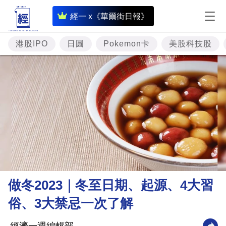
即
經一 x《華爾街日報》
時
財
港股IPO
日圓
Pokemon卡
美股科技股
經
專
題
投
資
樓
市
理
做冬2023｜冬至日期、起源、4大習
財
俗、3大禁忌一次了解
商
業