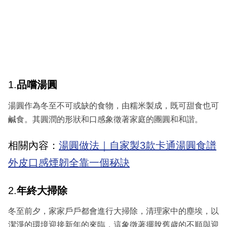
1.
品嚐湯圓
湯圓作為冬至不可或缺的食物，由糯米製成，既可甜食也可
鹹食。其圓潤的形狀和口感象徵著家庭的團圓和和諧。
相關內容：
湯圓做法｜自家製3款卡通湯圓食譜
外皮口感煙韌全靠一個秘訣
2.
年終大掃除
冬至前夕，家家戶戶都會進行大掃除，清理家中的塵埃，以
潔淨的環境迎接新年的來臨，這象徵著擺脫舊歲的不順與迎