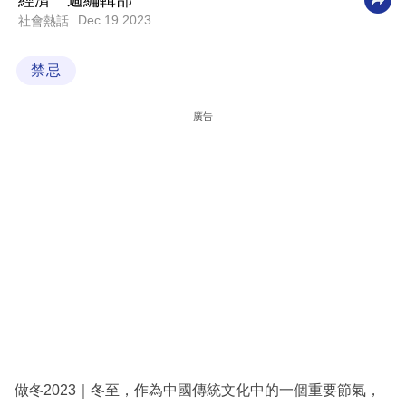
經濟一週編輯部
Dec 19 2023
社會熱話
科
技
禁忌
職
場
廣告
生
活
時
事
專
欄
訂
閱
專
做冬2023｜冬至，作為中國傳統文化中的一個重要節氣，
區