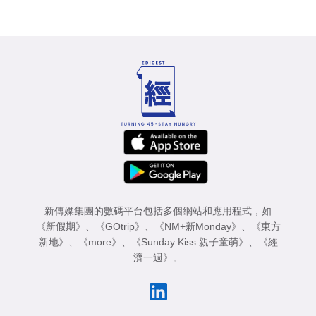
新傳媒集團的數碼平台包括多個網站和應用程式，如
《新假期》
、
《GOtrip》
、
《NM+新Monday》
、
《東方
新地》
、
《more》
、
《Sunday Kiss 親子童萌》
、
《經
濟一週》
。