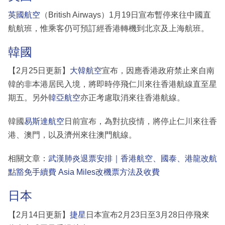
英國航空
（British Airways）1月19日宣布暫停來往中國直
航航班，惟乘客仍可預訂經香港轉機到北京及上海航班。
韓國
【2月25日更新】
大韓航空
宣布，因應香港政府禁止來自南
韓的非本港居民入境，將即時停飛仁川來往香港航線直至星
期五。另外
韓亞航空
亦正考慮取消來往香港航線。
韓國
易斯達航空
日前宣布，為對抗疫情，將停止仁川來往香
港、澳門，以及濟州來往澳門航線。
相關文章：
武漢肺炎退票安排｜香港航空、國泰、港龍改航
點豁免手續費 Asia Miles改機票方法及收費
日本
【2月14日更新】
捷星
日本宣布2月23日至3月28日停飛來