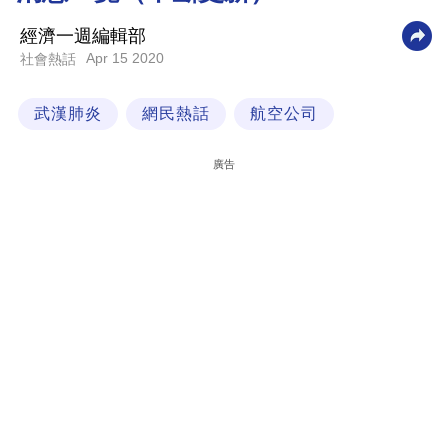
科
經濟一週編輯部
技
Apr 15 2020
社會熱話
職
武漢肺炎
網民熱話
航空公司
場
生
廣告
活
時
事
專
欄
訂
閱
專
區