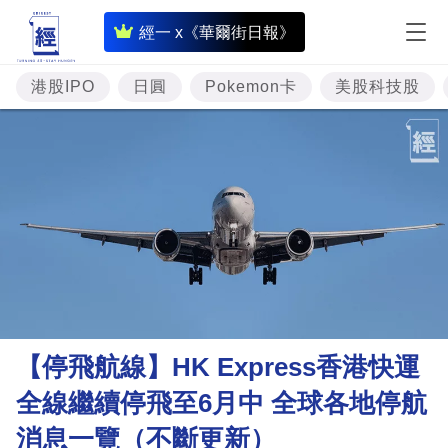
即
經一 x《華爾街日報》
時
財
港股IPO
日圓
Pokemon卡
美股科技股
經
專
題
投
資
樓
市
理
【停飛航線】HK Express香港快運
財
全線繼續停飛至6月中 全球各地停航
商
消息一覽（不斷更新）
業