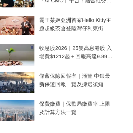
「AI CMO」平台！結合社交聆
聽與廣東話大模型 助中小企數
分鐘生成「貼地」宣傳短片
霸王茶姬亞洲首家Hello Kitty主
題超級茶倉登陸灣仔利東街 推
出首創「伯爵紅茶色」Hello Kitt
y及香港限定特調系列
收息股2026｜25隻高息港股 入
場費$1212起＋回報高達9.89
厘！持續更新
儲蓄保險回報率｜滙豐 中銀最
新保證回報一覽及揀選須知
保費徵費｜保監局徵費率 上限
及計算方法一覽