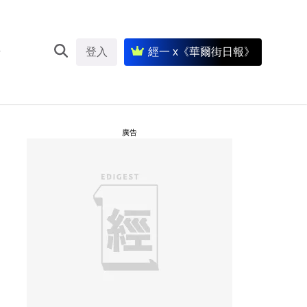
登入
經一 x《華爾街日報》
廣告