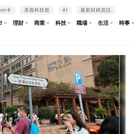
mon卡
美股科技股
AI
最新財經資訊
市
理財
商業
科技
職場
生活
時事