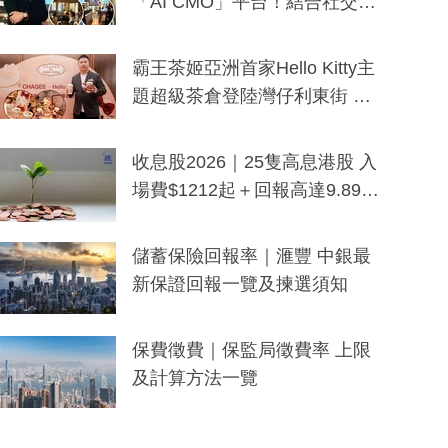
「AI CMO」平台！結合社交聆
聽與廣東話大模型 助中小企數
分鐘生成「貼地」宣傳短片
霸王茶姬亞洲首家Hello Kitty主
題超級茶倉登陸灣仔利東街 推
出首創「伯爵紅茶色」Hello Kitt
y及香港限定特調系列
收息股2026｜25隻高息港股 入
場費$1212起＋回報高達9.89
厘！持續更新
儲蓄保險回報率｜滙豐 中銀最
新保證回報一覽及揀選須知
保費徵費｜保監局徵費率 上限
及計算方法一覽