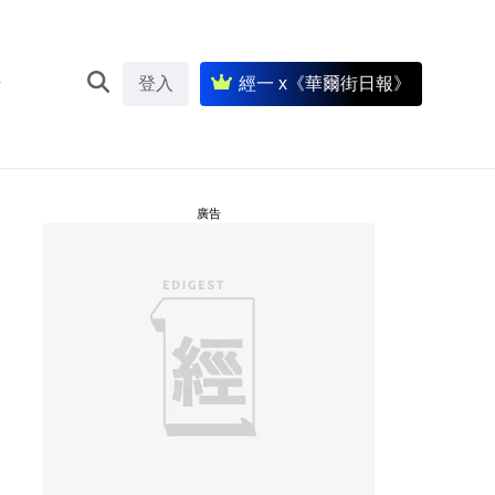
登入
經一 x《華爾街日報》
廣告