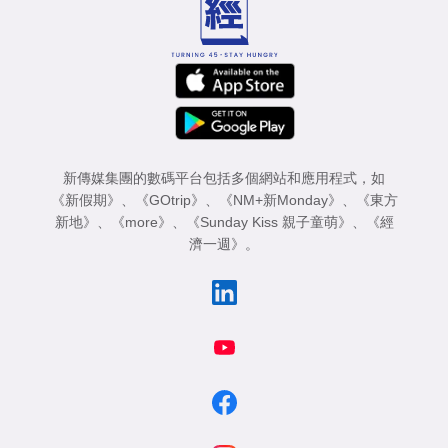
新傳媒集團的數碼平台包括多個網站和應用程式，如
《新假期》
、
《GOtrip》
、
《NM+新Monday》
、
《東方
新地》
、
《more》
、
《Sunday Kiss 親子童萌》
、
《經
濟一週》
。