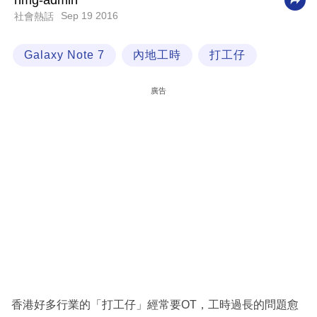
nmg-admin
Sep 19 2016
社會熱話
科
技
Galaxy Note 7
內地工時
打工仔
職
場
廣告
生
活
時
事
專
欄
訂
閱
專
香港好多行業的「打工仔」經常要OT，工時過長的問題愈
區