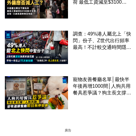
荷 最低工資減至$3100蚊
才合理：已經高過東南亞地
區
調查：49%港人屬北上「快
閃」份子、Z世代出行頻率
最高！不計較交通時間隱形
成本 跨境擁抱大灣區生活
圈
寵物友善餐廳名單│最快半
年後再增1000間│人狗共用
餐具惹爭議？狗主長文撐
「人狗共融」 卻有連鎖餐
廳即日煞停安排
廣告