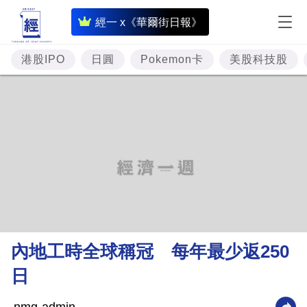
即
經一 x《華爾街日報》
時
財
港股IPO
日圓
Pokemon卡
美股科技股
經
專
題
投
資
樓
市
理
內地工時全球稱冠 每年最少返250
財
日
商
業