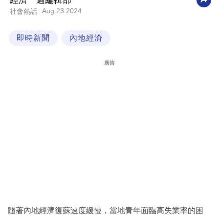
經濟一週編輯部
Aug 23 2024
社會熱話
科
技
即時新聞
內地經濟
職
場
廣告
生
活
時
事
專
欄
訂
閱
專
隨著內地經濟復蘇速度緩慢，當地青年面臨高失業率的困
區