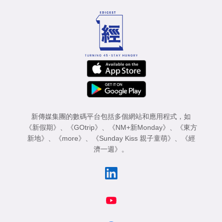
新傳媒集團的數碼平台包括多個網站和應用程式，如
《新假期》
、
《GOtrip》
、
《NM+新Monday》
、
《東方
新地》
、
《more》
、
《Sunday Kiss 親子童萌》
、
《經
濟一週》
。