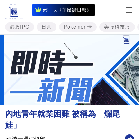
即
經一 x《華爾街日報》
時
財
港股IPO
日圓
Pokemon卡
美股科技股
經
專
題
投
資
樓
市
理
內地青年就業困難 被稱為「爛尾
財
娃」
商
業