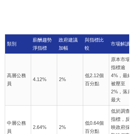
薪酬趨勢
政府建議
與指標比
類別
市場解讀
淨指標
加幅
較
原本市場
指標逾
高層公務
低2.12個
4%，最終
4.12%
2%
員
百分點
被壓至
2%，落差
最大
低於調查
指標，反
中層公務
低0.64個
2.64%
2%
映政府採
員
百分點