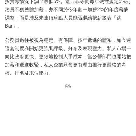
按實際情況下調至最低5%。這並非等同每年硬性規定5%公
務員不獲整體加薪，亦不同於今年劃一加薪2%的年度薪酬
調整，而是涉及未達頂薪點人員能否繼續按薪級表「跳
Bar」。
公務員過往被視為穩定、有保障、按年遞進的體系，如今連
這套制度亦開始更強調評級、分布及表現壓力。私人市場一
向比政府更快、更狠地控制人手成本，當公營部門也開始把
加薪和遞進收緊，私人企業只會更有理由推行更嚴格的考
核、排名及末位壓力。
廣告