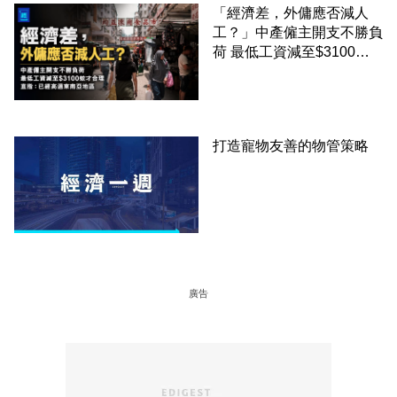
「經濟差，外傭應否減人
工？」中產僱主開支不勝負
荷 最低工資減至$3100蚊
才合理：已經高過東南亞地
區
打造寵物友善的物管策略
廣告