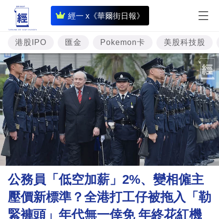
即
經一 x《華爾街日報》
時
財
港股IPO
匯金
Pokemon卡
美股科技股
經
專
題
投
資
樓
市
理
公務員「低空加薪」2%、變相僱主
財
壓價新標準？全港打工仔被拖入「勒
商
緊褲頭」年代無一倖免 年終花紅機
業