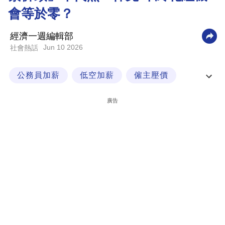
會等於零？
科
技
經濟一週編輯部
職
Jun 10 2026
社會熱話
場
公務員加薪
低空加薪
僱主壓價
生
活
打工仔
廣告
時
事
專
欄
訂
閱
專
區