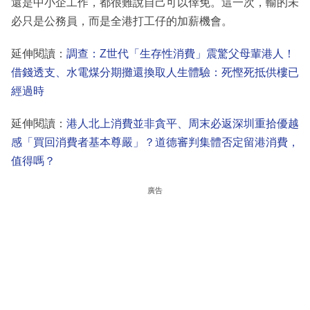
還是中小企工作，都很難說自己可以倖免。這一次，輸的未
必只是公務員，而是全港打工仔的加薪機會。
延伸閱讀：
調查：Z世代「生存性消費」震驚父母輩港人！
借錢透支、水電煤分期攤還換取人生體驗：死慳死抵供樓已
經過時
延伸閱讀：
港人北上消費並非貪平、周末必返深圳重拾優越
感「買回消費者基本尊嚴」？道德審判集體否定留港消費，
值得嗎？
廣告