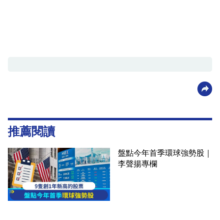
推薦閱讀
盤點今年首季環球強勢股｜
李聲揚專欄