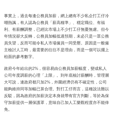
事實上，過去每逢公務員加薪，網上總有不少私企打工仔冷
嘲熱諷，有人認為公務員「薪高糧準」、穩定職位、有福
利、有薪酬調整，已經比市場上不少打工仔無憂無慮。但今
年情況卻大反轉，公務員加幅低過預期，未必只是一眾公務
員失望，反而可能令私人市場僱員一同受壓。原因是一般僱
主檢討人工時，最需要的往往不是理由，而是一個可以擺上
枱面的參考數字。
政府今年給出的2%，很容易由公務員加薪幅度，變成私人
公司年度調薪的心理「上限」。到年底檢討薪酬時，管理層
大可說，連政府都只加2%，外圍經濟仍有不確定性，公司
能夠維持同等加幅已算合理。對打工仔而言，這種說法難以
反駁，因為政府的加薪決定本身就帶有官方判斷，等於為保
守加薪提供一層保護罩，意味自己加人工樂觀程度亦不能倖
免。