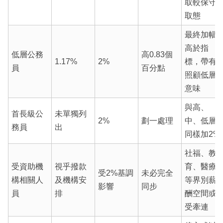
取較保守
取態
最終加幅
高於指
低層公務
高0.83個
1.17%
2%
標，帶有
員
百分點
照顧低層
意味
與高、
首長級公
未單獨列
2%
劃一處理
中、低層
務員
出
同樣加2%
社福、教
受資助機
視乎撥款
育、醫療
受2%基調
未必完全
構相關人
及機構安
等界別薪
影響
同步
員
排
酬空間或
受牽連