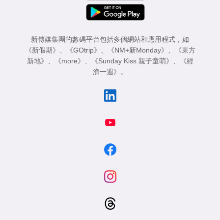
新傳媒集團的數碼平台包括多個網站和應用程式，如
《新假期》
、
《GOtrip》
、
《NM+新Monday》
、
《東方
新地》
、
《more》
、
《Sunday Kiss 親子童萌》
、
《經
濟一週》
。