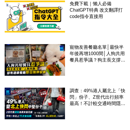
免費下載｜懶人必備
ChatGPT特典 改文翻譯打
code指令直接用
寵物友善餐廳名單│最快半
年後再增1000間│人狗共用
餐具惹爭議？狗主長文撐
「人狗共融」 卻有連鎖餐
廳即日煞停安排
調查：49%港人屬北上「快
閃」份子、Z世代出行頻率
最高！不計較交通時間隱形
成本 跨境擁抱大灣區生活
圈