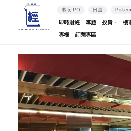
港股IPO
日圓
Poke
即時財經
專題
投資
樓
專欄
訂閱專區