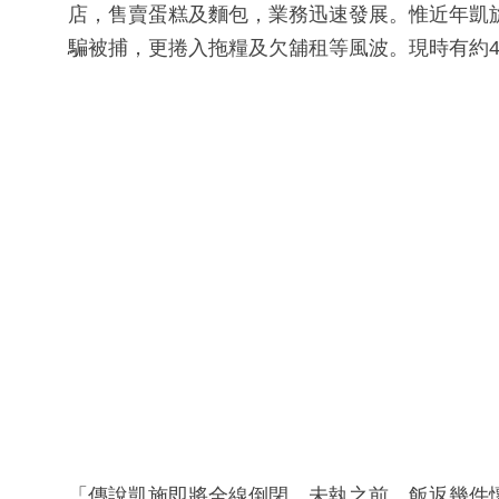
店，售賣蛋糕及麵包，業務迅速發展。惟近年凱
騙被捕，更捲入拖糧及欠舖租等風波。現時有約4
「傳說凱施即將全線倒閉，未執之前，飯返幾件