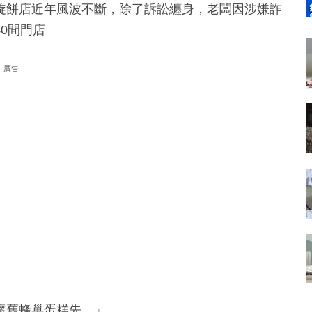
旋餅店近年風波不斷，除了訴訟纏身，老闆因涉嫌詐
0間門店
廣告
懷舊蜂巢蛋糕先。」