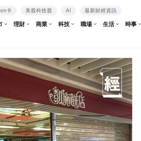
mon卡
美股科技股
AI
最新財經資訊
市
理財
商業
科技
職場
生活
時事