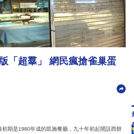
版「超羣」 網民瘋搶雀巢蛋
p），最初期是1980年成的凱施餐廳，九十年初起開設西餅