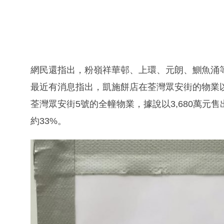
網民還指出，粉嶺祥華邨、上環、元朗、鰂魚涌
最近有消息指出，凱施餅店在荃灣眾安街的物業以3
荃灣眾安街5號的全幢物業，據說以3,680萬元售
約33%。