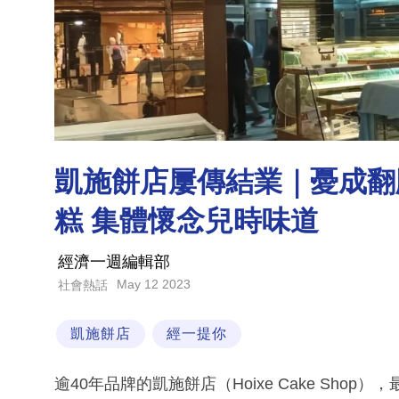
凱施餅店屢傳結業｜憂成翻
糕 集體懷念兒時味道
經濟一週編輯部
May 12 2023
社會熱話
凱施餅店
經一提你
逾40年品牌的凱施餅店（Hoixe Cake Sho