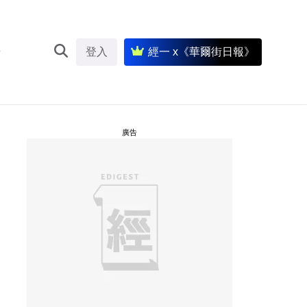
登入
經一 x《華爾街日報》
廣告