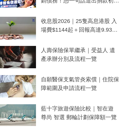
銷債務！憑一句話道出捐款初
衷：加州26萬人接獲免債通知、
一度被誤當詐騙手段
收息股2026｜25隻高息港股 入
場費$1144起＋回報高達9.93
厘！持續更新
人壽保險保單繼承｜受益人 遺
產承辦分別及流程一覽
自願醫保支氣管炎索償｜住院保
障範圍及申請流程一覽
藍十字旅遊保險比較｜智在遊
尊尚 智選 郵輪計劃保障額一覽