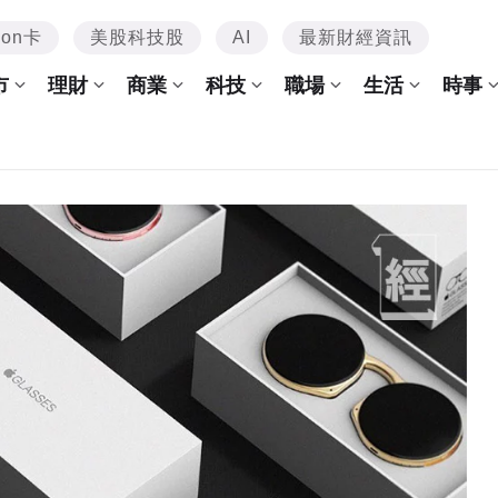
mon卡
美股科技股
AI
最新財經資訊
市
理財
商業
科技
職場
生活
時事