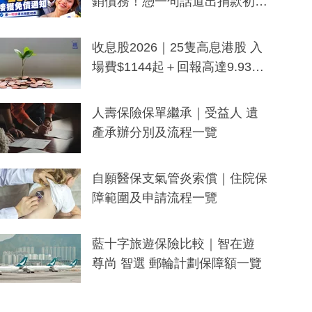
銷債務！憑一句話道出捐款初
衷：加州26萬人接獲免債通知、
一度被誤當詐騙手段
收息股2026｜25隻高息港股 入
場費$1144起＋回報高達9.93
厘！持續更新
人壽保險保單繼承｜受益人 遺
產承辦分別及流程一覽
自願醫保支氣管炎索償｜住院保
障範圍及申請流程一覽
藍十字旅遊保險比較｜智在遊
尊尚 智選 郵輪計劃保障額一覽