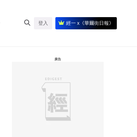
登入
經一 x《華爾街日報》
廣告