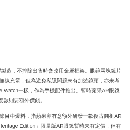
原型外框以塑膠製造，不排除出售時會改用金屬框架。眼鏡兩塊鏡片
可無線充電，但為避免私隱問題未有加裝鏡頭，亦未考
ple Watch一樣，作為手機配件推出。暫時蘋果AR眼鏡
同度數則要額外價錢。
Mac》電台節目中爆料，指蘋果亦有意額外研發一款復古圓框AR
 Heritage Edition」限量版AR眼鏡暫時未有定價，但有