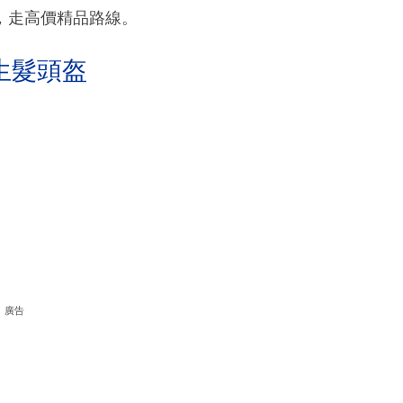
ion，走高價精品路線。
生髮頭盔
廣告