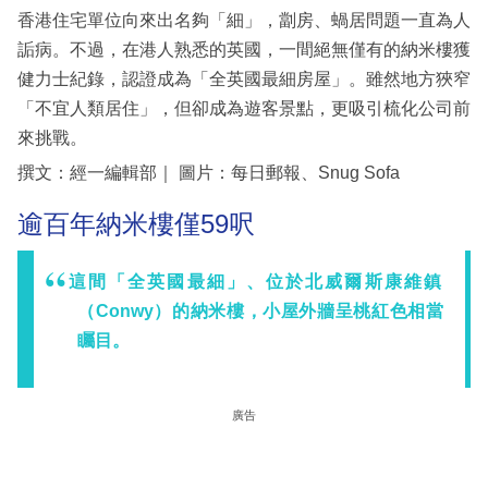
香港住宅單位向來出名夠「細」，劏房、蝸居問題一直為人
詬病。不過，在港人熟悉的英國，一間絕無僅有的納米樓獲
健力士紀錄，認證成為「全英國最細房屋」。雖然地方狹窄
「不宜人類居住」，但卻成為遊客景點，更吸引梳化公司前
來挑戰。
撰文：經一編輯部｜ 圖片：每日郵報、Snug Sofa
逾百年納米樓僅59呎
這間「全英國最細」、位於北威爾斯康維鎮
（Conwy）的納米樓，小屋外牆呈桃紅色相當
矚目。
廣告