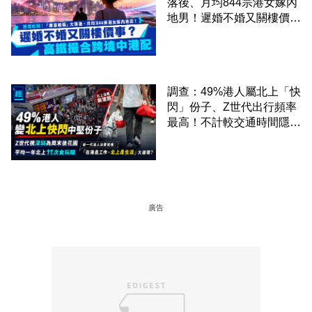
落後、月均844宗港女嫁內
地男！遲婚不婚又關樓價
事？高鐵撮合跨境中港配
調查：49%港人屬北上「快
閃」份子、Z世代出行頻率
最高！不計較交通時間隱形
成本 跨境擁抱大灣區生活
圈
廣告