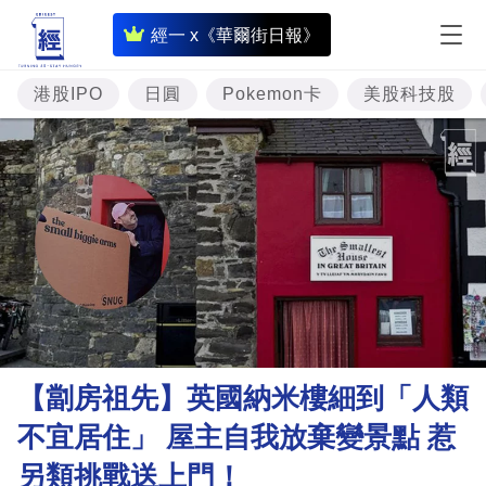
即
經一 x《華爾街日報》
時
財
港股IPO
日圓
Pokemon卡
美股科技股
經
專
題
投
資
樓
市
理
【劏房祖先】英國納米樓細到「人類
財
不宜居住」 屋主自我放棄變景點 惹
商
另類挑戰送上門！
業