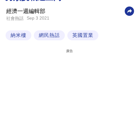
科
經濟一週編輯部
技
Sep 3 2021
社會熱話
職
納米樓
網民熱話
英國置業
場
生
廣告
活
時
事
專
欄
訂
閱
專
區