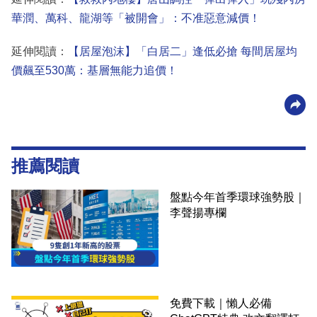
華潤、萬科、龍湖等「被開會」：不准惡意減價！
延伸閱讀：
【居屋泡沫】「白居二」逢低必搶 每間居屋均
價飆至530萬：基層無能力追價！
推薦閱讀
盤點今年首季環球強勢股｜
李聲揚專欄
免費下載｜懶人必備