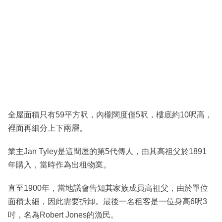
全屋面積只有59平方呎，內櫳闊度僅5呎，樓底約10呎高，
裡面再細分上下兩層。
業主Jan Tyley是這間屋的第5代傳人，由其高祖父於1891
年購入，當時作為出租物業。
直至1900年，當地議會告知其家族成員高祖父，由於單位
面積太細，因此需要拆卸。最後一名租客是一位身高6呎3
吋，名為Robert Jones的漁民。