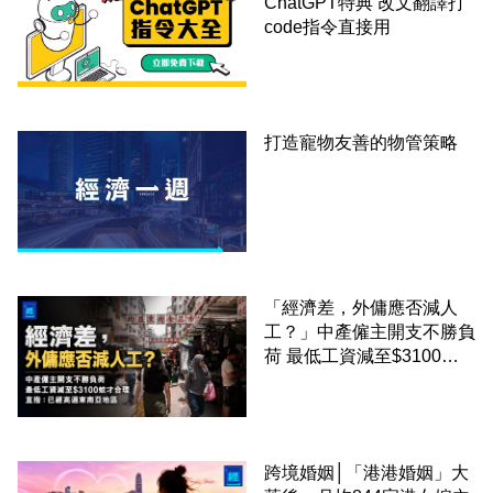
ChatGPT特典 改文翻譯打
code指令直接用
打造寵物友善的物管策略
「經濟差，外傭應否減人
工？」中產僱主開支不勝負
荷 最低工資減至$3100蚊
才合理：已經高過東南亞地
區
跨境婚姻│「港港婚姻」大