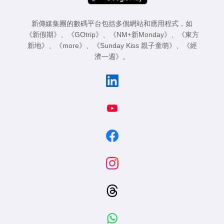
新傳媒集團的數碼平台包括多個網站和應用程式，如
《新假期》
、
《GOtrip》
、
《NM+新Monday》
、
《東方
新地》
、
《more》
、
《Sunday Kiss 親子童萌》
、
《經
濟一週》
。