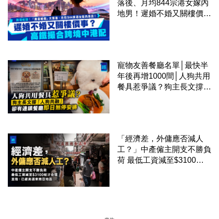
落後、月均844宗港女嫁內
地男！遲婚不婚又關樓價
事？高鐵撮合跨境中港配
寵物友善餐廳名單│最快半
年後再增1000間│人狗共用
餐具惹爭議？狗主長文撐
「人狗共融」 卻有連鎖餐
廳即日煞停安排
「經濟差，外傭應否減人
工？」中產僱主開支不勝負
荷 最低工資減至$3100蚊
才合理：已經高過東南亞地
區