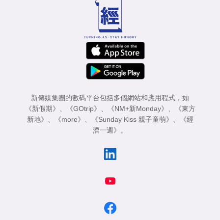
新傳媒集團的數碼平台包括多個網站和應用程式，如
《新假期》
、
《GOtrip》
、
《NM+新Monday》
、
《東方
新地》
、
《more》
、
《Sunday Kiss 親子童萌》
、
《經
濟一週》
。