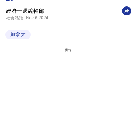
科
經濟一週編輯部
技
Nov 6 2024
社會熱話
職
加拿大
場
生
廣告
活
時
事
專
欄
訂
閱
專
區