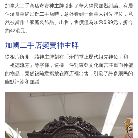
加拿大二手商店寄賣神主牌引起了華人網民熱烈討論。有居
住溫哥華網民逛二手店時，意外看到一個華人祖先牌位，竟
然被當作「家庭裝飾品」出售，售價僅為加幣6.99元，折合
約42港元。
加國二手店變賣神主牌
從相片所見，該神主牌刻有「余門堂上歷代祖先神位」和
「祖德流芳」等字樣，這樣一件對東亞文化而言莊重而神聖
的物品，竟然被隨意擺放在商店裡出售，引發了許多網民的
幽默評論和熱議。