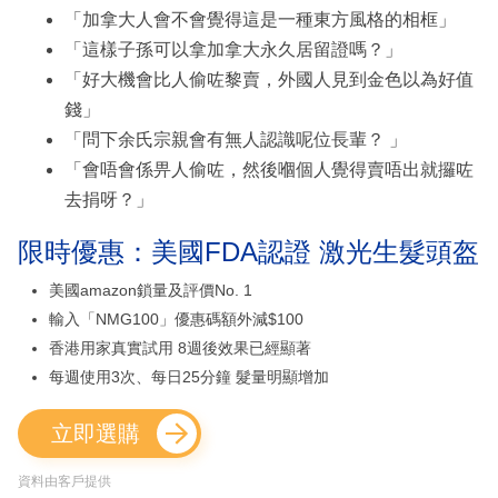
「加拿大人會不會覺得這是一種東方風格的相框」
「這樣子孫可以拿加拿大永久居留證嗎？」
「好大機會比人偷咗黎賣，外國人見到金色以為好值
錢」
「問下余氏宗親會有無人認識呢位長輩？ 」
「會唔會係畀人偷咗，然後嗰個人覺得賣唔出就攞咗
去捐呀？」
限時優惠：美國FDA認證 激光生髮頭盔
美國amazon鎖量及評價No. 1
輸入「NMG100」優惠碼額外減$100
香港用家真實試用 8週後效果已經顯著
每週使用3次、每日25分鐘 髮量明顯增加
立即選購
資料由客戶提供