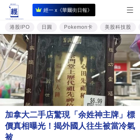
即
經一 x《華爾街日報》
時
財
港股IPO
日圓
Pokemon卡
美股科技股
經
專
題
投
資
樓
市
理
加拿大二手店驚現「余姓神主牌」標
財
價真相曝光！揭外國人往生被當冷氣
商
被
業