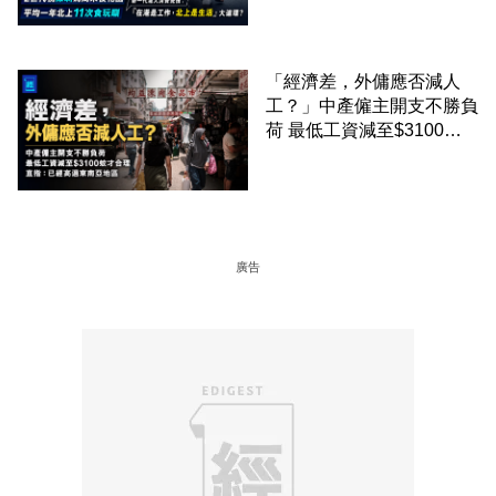
圈
「經濟差，外傭應否減人
工？」中產僱主開支不勝負
荷 最低工資減至$3100蚊
才合理：已經高過東南亞地
區
廣告