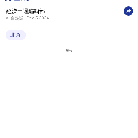
科
經濟一週編輯部
技
Dec 5 2024
社會熱話
職
北角
場
生
廣告
活
時
事
專
欄
訂
閱
專
區