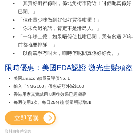
「其實好耐都係咁，係北角街市附近！咁佢哋真係好
巴閉。」
「佢產量少咪做到好似好買得咁囉！」
「你未食過的話，肯定不是港島人。」
「一年賺上億，如果唔係使乜咁巴閉，我有食過 20年
前都喺要排隊。」
「以前競爭冇咁大，嗰時佢呢間真係好好食。」
限時優惠：美國FDA認證 激光生髮頭盔
美國amazon鎖量及評價No. 1
輸入「NMG100」優惠碼額外減$100
香港用家真實試用 8週後效果已經顯著
每週使用3次、每日25分鐘 髮量明顯增加
立即選購
資料由客戶提供