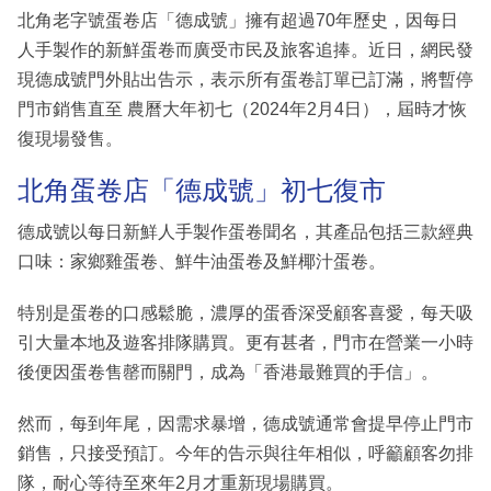
北角老字號蛋卷店「德成號」擁有超過70年歷史，因每日
人手製作的新鮮蛋卷而廣受市民及旅客追捧。近日，網民發
現德成號門外貼出告示，表示所有蛋卷訂單已訂滿，將暫停
門市銷售直至 農曆大年初七（2024年2月4日），屆時才恢
復現場發售。
北角蛋卷店「德成號」初七復市
德成號以每日新鮮人手製作蛋卷聞名，其產品包括三款經典
口味：家鄉雞蛋卷、鮮牛油蛋卷及鮮椰汁蛋卷。
特別是蛋卷的口感鬆脆，濃厚的蛋香深受顧客喜愛，每天吸
引大量本地及遊客排隊購買。更有甚者，門市在營業一小時
後便因蛋卷售罄而關門，成為「香港最難買的手信」。
然而，每到年尾，因需求暴增，德成號通常會提早停止門市
銷售，只接受預訂。今年的告示與往年相似，呼籲顧客勿排
隊，耐心等待至來年2月才重新現場購買。