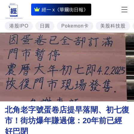
即
經一 x《華爾街日報》
時
財
港股IPO
日圓
Pokemon卡
美股科技股
經
專
題
投
資
樓
市
理
北角老字號蛋卷店提早落閘、初七復
財
市！街坊爆年賺過億：20年前已經
商
好巴閉
業