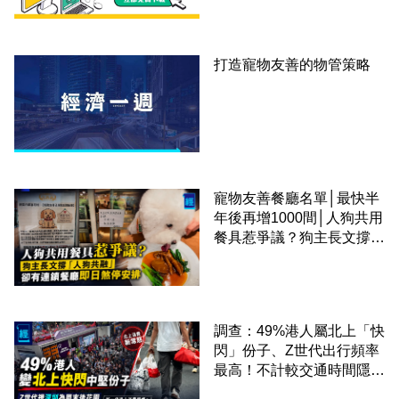
打造寵物友善的物管策略
寵物友善餐廳名單│最快半
年後再增1000間│人狗共用
餐具惹爭議？狗主長文撐
「人狗共融」 卻有連鎖餐
廳即日煞停安排
調查：49%港人屬北上「快
閃」份子、Z世代出行頻率
最高！不計較交通時間隱形
成本 跨境擁抱大灣區生活