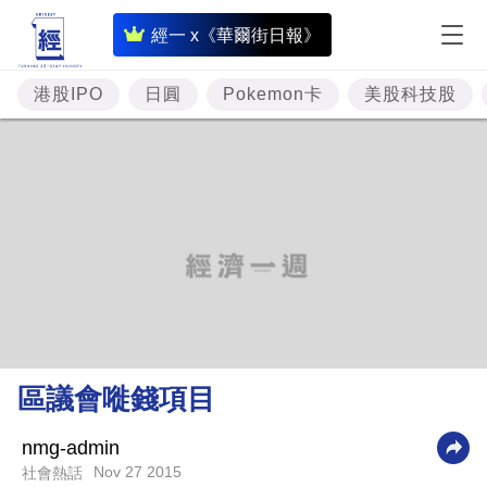
即
經一 x《華爾街日報》
時
財
港股IPO
日圓
Pokemon卡
美股科技股
經
專
題
投
資
樓
市
理
區議會嘥錢項目
財
商
nmg-admin
Nov 27 2015
社會熱話
業