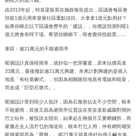
納稅人的血汗錢。
由2013年起，特首梁振英在施政報告提出，區議會每區會
預留1億元用來發展社區重點項目。大拿拿1億元點用好？
如果你睇左以下區議會歷年的「建設」，你應該預測到呢1
億元將會有咩下場。希望你睇睇下，唔會覺得投錯票……
東區：逾21萬元的不能避雨亭
呢個設計真係唔簡單，就好似一把穿窿遮，原來估價高達
33萬元，最後撥款逾21萬元興建。本來計劃興建的是插入
地底「有柱基腳式」，但因為相關路段地底有電線和暗渠，
而改成「巨型石墩式」。
呢個設計受到唔少人批評，因為石墩形佔去不少空間，根本
不能避雨，其後又因為避雨亭位置設在英皇道新威園對開的
巴士站外，被投訴太阻街，結果起左兩個月又要晒錢拆，而
家搬左去人流冇乜的海堤街，根本冇乜人用，仲有網民嘲笑
呢個避雨亭為「廢墩」。呢21萬元就真係好似倒入鹹水海