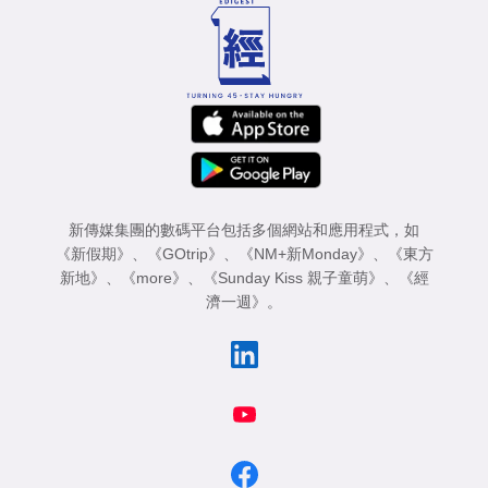
新傳媒集團的數碼平台包括多個網站和應用程式，如
《新假期》
、
《GOtrip》
、
《NM+新Monday》
、
《東方
新地》
、
《more》
、
《Sunday Kiss 親子童萌》
、
《經
濟一週》
。