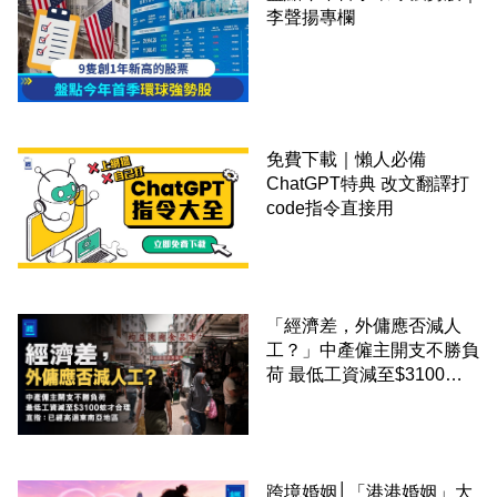
李聲揚專欄
免費下載｜懶人必備
ChatGPT特典 改文翻譯打
code指令直接用
「經濟差，外傭應否減人
工？」中產僱主開支不勝負
荷 最低工資減至$3100蚊
才合理：已經高過東南亞地
區
跨境婚姻│「港港婚姻」大