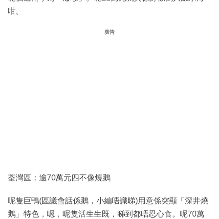
咁。
廣告
荃灣區：逾70萬元四不像燒鵝
呢隻巨鴨(區議會話係鵝，小編唔識睇)用意係突顯「深井燒
鵝」特色，嗯，呢隻活生生既，睇到都唔忍心食。呢70萬