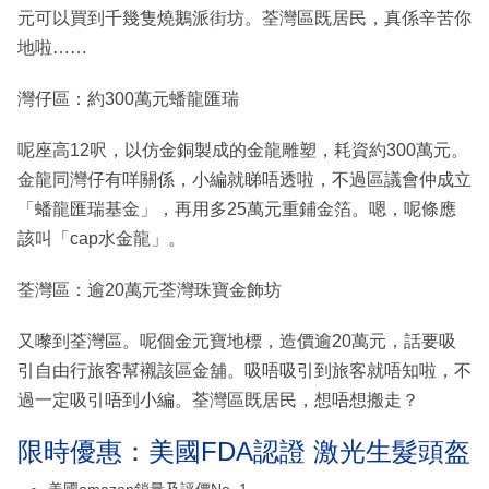
元可以買到千幾隻燒鵝派街坊。荃灣區既居民，真係辛苦你
地啦……
灣仔區：約300萬元蟠龍匯瑞
呢座高12呎，以仿金銅製成的金龍雕塑，耗資約300萬元。
金龍同灣仔有咩關係，小編就睇唔透啦，不過區議會仲成立
「蟠龍匯瑞基金」，再用多25萬元重鋪金箔。嗯，呢條應
該叫「cap水金龍」。
荃灣區：逾20萬元荃灣珠寶金飾坊
又嚟到荃灣區。呢個金元寶地標，造價逾20萬元，話要吸
引自由行旅客幫襯該區金舖。吸唔吸引到旅客就唔知啦，不
過一定吸引唔到小編。荃灣區既居民，想唔想搬走？
限時優惠：美國FDA認證 激光生髮頭盔