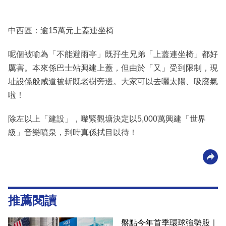
中西區：逾15萬元上蓋連坐椅
呢個被喻為「不能避雨亭」既孖生兄弟「上蓋連坐椅」都好
厲害。本來係巴士站興建上蓋，但由於「又」受到限制，現
址設係般咸道被斬既老樹旁邊。大家可以去曬太陽、吸廢氣
啦！
除左以上「建設」，嚟緊觀塘決定以5,000萬興建「世界
級」音樂噴泉，到時真係拭目以待！
推薦閱讀
盤點今年首季環球強勢股｜