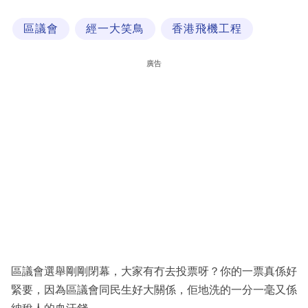
科
區議會
經一大笑鳥
香港飛機工程
技
職
廣告
場
生
活
時
事
專
欄
訂
閱
區議會選舉剛剛閉幕，大家有冇去投票呀？你的一票真係好
專
緊要，因為區議會同民生好大關係，佢地洗的一分一毫又係
區