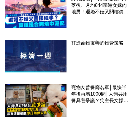
落後、月均844宗港女嫁內
地男！遲婚不婚又關樓價
事？高鐵撮合跨境中港配
打造寵物友善的物管策略
寵物友善餐廳名單│最快半
年後再增1000間│人狗共用
餐具惹爭議？狗主長文撐
「人狗共融」 卻有連鎖餐
廳即日煞停安排